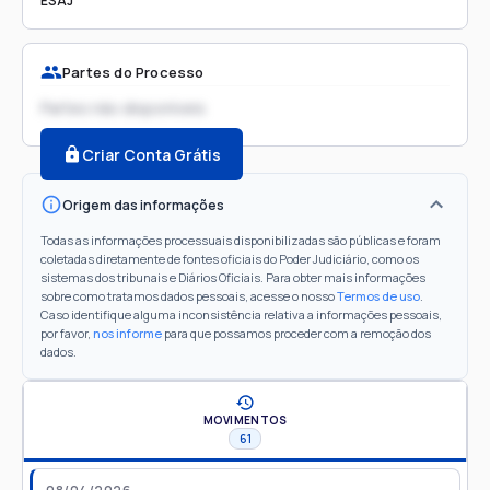
ESAJ
Partes do Processo
Partes não disponíveis
Criar Conta Grátis
Origem das informações
Todas as informações processuais disponibilizadas são públicas e foram
coletadas diretamente de fontes oficiais do Poder Judiciário, como os
sistemas dos tribunais e Diários Oficiais. Para obter mais informações
sobre como tratamos dados pessoais, acesse o nosso
Termos de uso
.
Caso identifique alguma inconsistência relativa a informações pessoais,
por favor,
nos informe
para que possamos proceder com a remoção dos
dados.
MOVIMENTOS
61