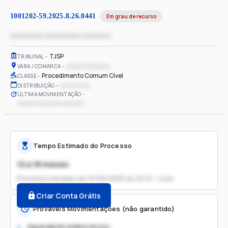
1001202-59.2025.8.26.0441
Em grau de recurso
xxxxxxxx xxxxxxxxx xxxxxxx
TJSP
TRIBUNAL
xxxxxx xxxxxxxx
VARA / COMARCA
Procedimento Comum Cível
CLASSE
xx/xx/xxxx
DISTRIBUIÇÃO
ÚLTIMA MOVIMENTAÇÃO
xxxxxx xxxxxxxx xxxxxxx
Tempo Estimado do Processo
12 a 18 meses
Processo iniciado em
31/03/2025 às 20:31 - Livre
Criar Conta Grátis
Prováveis Movimentações (não garantido)
Aguardando análise do juiz