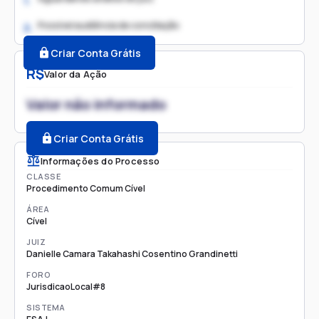
1.
Possível audiência de conciliação
2.
Criar Conta Grátis
R$
Valor da Ação
Valor não informado
Criar Conta Grátis
Informações do Processo
CLASSE
Procedimento Comum Cível
ÁREA
Cível
JUIZ
Danielle Camara Takahashi Cosentino Grandinetti
FORO
JurisdicaoLocal#8
SISTEMA