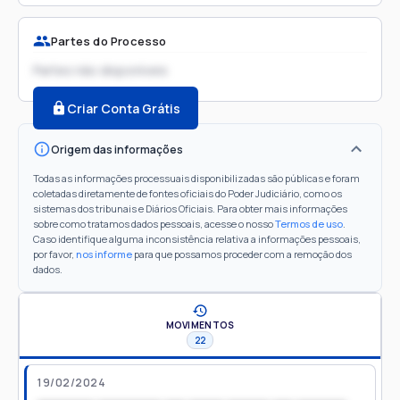
Partes do Processo
Partes não disponíveis
Criar Conta Grátis
Origem das informações
Todas as informações processuais disponibilizadas são públicas e foram
coletadas diretamente de fontes oficiais do Poder Judiciário, como os
sistemas dos tribunais e Diários Oficiais. Para obter mais informações
sobre como tratamos dados pessoais, acesse o nosso
Termos de uso
.
Caso identifique alguma inconsistência relativa a informações pessoais,
por favor,
nos informe
para que possamos proceder com a remoção dos
dados.
MOVIMENTOS
22
19/02/2024