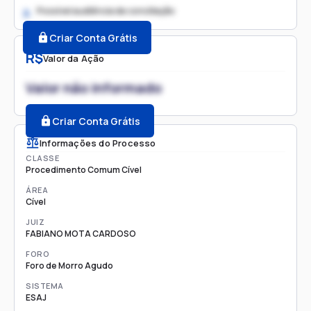
Possível audiência de conciliação
2.
Criar Conta Grátis
R$
Valor da Ação
Valor não informado
Criar Conta Grátis
Informações do Processo
CLASSE
Procedimento Comum Cível
ÁREA
Cível
JUIZ
FABIANO MOTA CARDOSO
FORO
Foro de Morro Agudo
SISTEMA
ESAJ