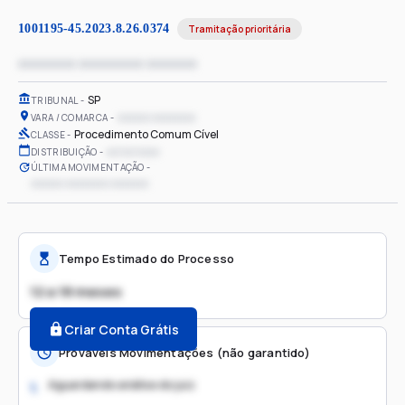
1001195-45.2023.8.26.0374
Tramitação prioritária
xxxxxxxx xxxxxxxxx xxxxxxx
SP
TRIBUNAL
xxxxxx xxxxxxxx
VARA / COMARCA
Procedimento Comum Cível
CLASSE
xx/xx/xxxx
DISTRIBUIÇÃO
ÚLTIMA MOVIMENTAÇÃO
xxxxxx xxxxxxxx xxxxxxx
Tempo Estimado do Processo
12 a 18 meses
Criar Conta Grátis
Prováveis Movimentações (não garantido)
Aguardando análise do juiz
1.