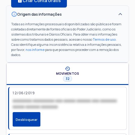
Criar Conta Grátis
Origem das informações
Todas as informações processuais disponibilizadas são públicas e foram
coletadas diretamente de fontes oficiais do Poder Judiciário, como os
sistemas dos tribunais e Diários Oficiais. Para obter mais informações
sobre como tratamos dados pessoais, acesse o nosso
Termos de uso
.
Caso identifique alguma inconsistência relativa a informações pessoais,
por favor,
nos informe
para que possamos proceder com a remoção dos
dados.
MOVIMENTOS
32
12/06/2019
xxxxxxxx xxxxxxxxx xxx xxxxx xxxxxx xxx xxxxxxx
xxxxx xxxxxx xxxxxxx
Desbloquear