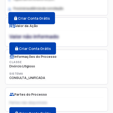
Possível audiência de conciliação
2.
Criar Conta Grátis
R$
Valor da Ação
Valor não informado
Criar Conta Grátis
Informações do Processo
CLASSE
Divórcio Litigioso
SISTEMA
CONSULTA_UNIFICADA
Partes do Processo
Partes não disponíveis