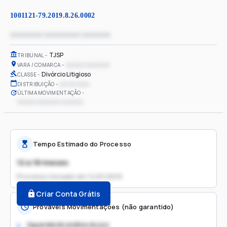
1001121-79.2019.8.26.0002
xxxxxxxx xxxxxxxxx xxxxxxx
TJSP
TRIBUNAL
xxxxxx xxxxxxxx
VARA / COMARCA
Divórcio Litigioso
CLASSE
xx/xx/xxxx
DISTRIBUIÇÃO
ÚLTIMA MOVIMENTAÇÃO
xxxxxx xxxxxxxx xxxxxxx
Tempo Estimado do Processo
12 a 18 meses
Processo iniciado em
14/01/2019
Criar Conta Grátis
Prováveis Movimentações (não garantido)
Aguardando análise do juiz
1.