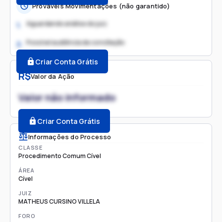
Prováveis Movimentações (não garantido)
Aguardando análise do juiz
1.
Possível audiência de conciliação
2.
Criar Conta Grátis
R$
Valor da Ação
Valor não informado
Criar Conta Grátis
Informações do Processo
CLASSE
Procedimento Comum Cível
ÁREA
Cível
JUIZ
MATHEUS CURSINO VILLELA
FORO