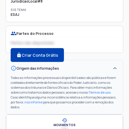
JurisdicaoLocal#8
SISTEMA
ESAJ
Partes do Processo
Partes não disponíveis
Criar Conta Grátis
Origem das informações
Todas as informações processuais disponibilizadas são públicas e foram
coletadas diretamente de fontes oficiais do Poder Judiciário, como os
sistemas dos tribunais e Diários Oficiais. Para obter mais informações
sobre como tratamos dados pessoais, acesse o nosso
Termos de uso
.
Caso identifique alguma inconsistência relativa a informações pessoais,
por favor,
nos informe
para que possamos proceder com a remoção dos
dados.
MOVIMENTOS