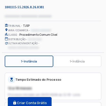
1001115-55.2026.8.26.0381
xxxxxxxx xxxxxxxxx xxxxxxx
TJSP
TRIBUNAL
xxxxxx xxxxxxxx
VARA / COMARCA
Procedimento Comum Cível
CLASSE
xx/xx/xxxx
DISTRIBUIÇÃO
ÚLTIMA MOVIMENTAÇÃO
xxxxxx xxxxxxxx xxxxxxx
1ª Instância
1ª Instância
Tempo Estimado do Processo
12 a 18 meses
Processo iniciado em
20/01/2026 às 12:18 - Livre
Criar Conta Grátis