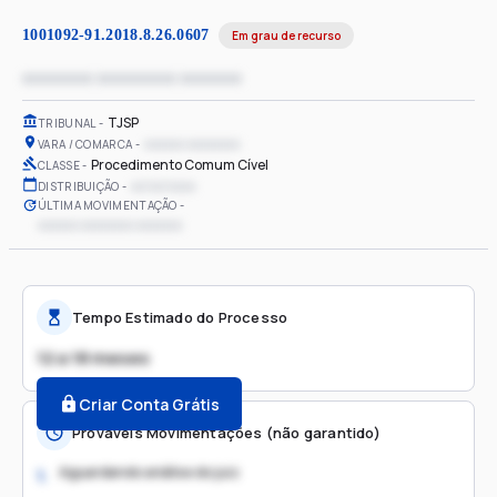
1001092-91.2018.8.26.0607
Em grau de recurso
xxxxxxxx xxxxxxxxx xxxxxxx
TJSP
TRIBUNAL
xxxxxx xxxxxxxx
VARA / COMARCA
Procedimento Comum Cível
CLASSE
xx/xx/xxxx
DISTRIBUIÇÃO
ÚLTIMA MOVIMENTAÇÃO
xxxxxx xxxxxxxx xxxxxxx
Tempo Estimado do Processo
12 a 18 meses
Criar Conta Grátis
Prováveis Movimentações (não garantido)
Aguardando análise do juiz
1.