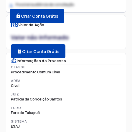
Possível audiência de conciliação
2.
Criar Conta Grátis
R$
Valor da Ação
Valor não informado
Criar Conta Grátis
Informações do Processo
CLASSE
Procedimento Comum Cível
ÁREA
Cível
JUIZ
Patrícia da Conceição Santos
FORO
Foro de Tabapuã
SISTEMA
ESAJ