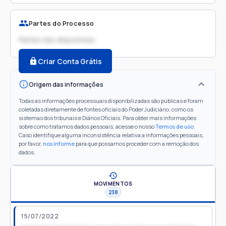
Partes do Processo
Partes não disponíveis
Criar Conta Grátis
Origem das informações
Todas as informações processuais disponibilizadas são públicas e foram
coletadas diretamente de fontes oficiais do Poder Judiciário, como os
sistemas dos tribunais e Diários Oficiais. Para obter mais informações
sobre como tratamos dados pessoais, acesse o nosso
Termos de uso
.
Caso identifique alguma inconsistência relativa a informações pessoais,
por favor,
nos informe
para que possamos proceder com a remoção dos
dados.
MOVIMENTOS
238
15/07/2022