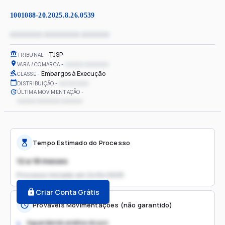
1001088-20.2025.8.26.0539
xxxxxxxx xxxxxxxxx xxxxxxx
TJSP
TRIBUNAL
xxxxxx xxxxxxxx
VARA / COMARCA
Embargos à Execução
CLASSE
xx/xx/xxxx
DISTRIBUIÇÃO
ÚLTIMA MOVIMENTAÇÃO
xxxxxx xxxxxxxx xxxxxxx
Tempo Estimado do Processo
12 a 18 meses
Processo iniciado em
24/04/2025
Criar Conta Grátis
Prováveis Movimentações (não garantido)
Aguardando análise do juiz
1.