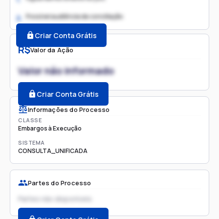
Possível audiência de conciliação
2.
Criar Conta Grátis
R$
Valor da Ação
Valor não informado
Criar Conta Grátis
Informações do Processo
CLASSE
Embargos à Execução
SISTEMA
CONSULTA_UNIFICADA
Partes do Processo
Partes não disponíveis