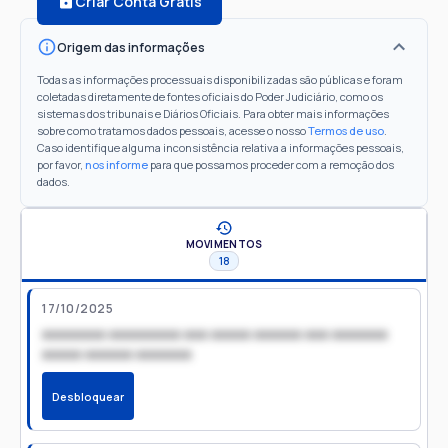
Criar Conta Grátis
Origem das informações
Todas as informações processuais disponibilizadas são públicas e foram
coletadas diretamente de fontes oficiais do Poder Judiciário, como os
sistemas dos tribunais e Diários Oficiais. Para obter mais informações
sobre como tratamos dados pessoais, acesse o nosso
Termos de uso
.
Caso identifique alguma inconsistência relativa a informações pessoais,
por favor,
nos informe
para que possamos proceder com a remoção dos
dados.
MOVIMENTOS
18
17/10/2025
xxxxxxxx xxxxxxxxx xxx xxxxx xxxxxx xxx xxxxxxx
xxxxx xxxxxx xxxxxxx
Desbloquear