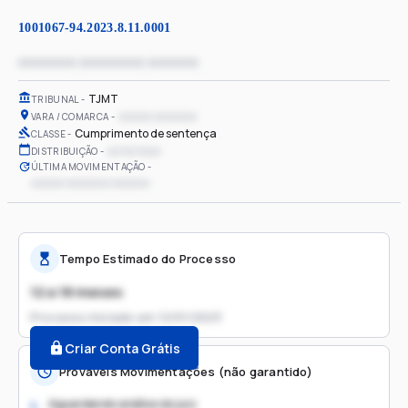
1001067-94.2023.8.11.0001
xxxxxxxx xxxxxxxxx xxxxxxx
TJMT
TRIBUNAL
xxxxxx xxxxxxxx
VARA / COMARCA
Cumprimento de sentença
CLASSE
xx/xx/xxxx
DISTRIBUIÇÃO
ÚLTIMA MOVIMENTAÇÃO
xxxxxx xxxxxxxx xxxxxxx
Tempo Estimado do Processo
12 a 18 meses
Processo iniciado em
12/01/2023
Criar Conta Grátis
Prováveis Movimentações (não garantido)
Aguardando análise do juiz
1.