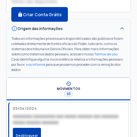
Partes não disponíveis
Criar Conta Grátis
Origem das informações
Todas as informações processuais disponibilizadas são públicas e foram
coletadas diretamente de fontes oficiais do Poder Judiciário, como os
sistemas dos tribunais e Diários Oficiais. Para obter mais informações
sobre como tratamos dados pessoais, acesse o nosso
Termos de uso
.
Caso identifique alguma inconsistência relativa a informações pessoais,
por favor,
nos informe
para que possamos proceder com a remoção dos
dados.
MOVIMENTOS
93
05/04/2024
xxxxxxxx xxxxxxxxx xxx xxxxx xxxxxx xxx xxxxxxx
xxxxx xxxxxx xxxxxxx
Desbloquear