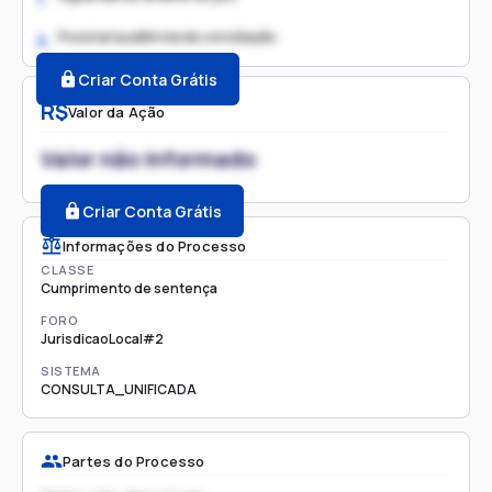
Possível audiência de conciliação
2.
Criar Conta Grátis
R$
Valor da Ação
Valor não informado
Criar Conta Grátis
Informações do Processo
CLASSE
Cumprimento de sentença
FORO
JurisdicaoLocal#2
SISTEMA
CONSULTA_UNIFICADA
Partes do Processo