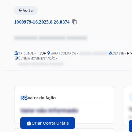
Voltar
1000979-16.2025.8.26.0374
xxxxxxxx xxxxxxxxx xxxxxxx
TJSP
xxxxxx xxxxxxxx
Pr
TRIBUNAL
VARA / COMARCA
CLASSE
ÚLTIMA MOVIMENTAÇÃO
xxxxxx xxxxxxxx xxxxxxx
R$
Valor da Ação
1
Valor não informado
P
Criar Conta Grátis