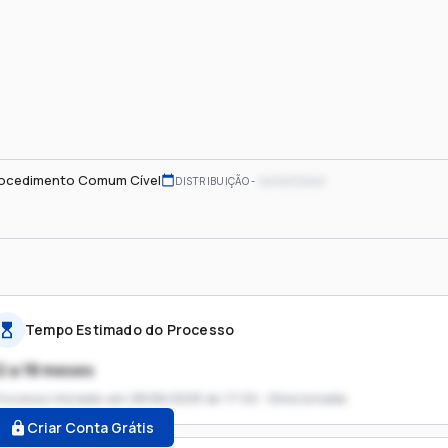
ocedimento Comum Cível
xx/xx/xxxx
DISTRIBUIÇÃO
Tempo Estimado do Processo
2 a 18 meses
rocesso iniciado em
28/06/2025 às 17:02 - Direcionada
Criar Conta Grátis