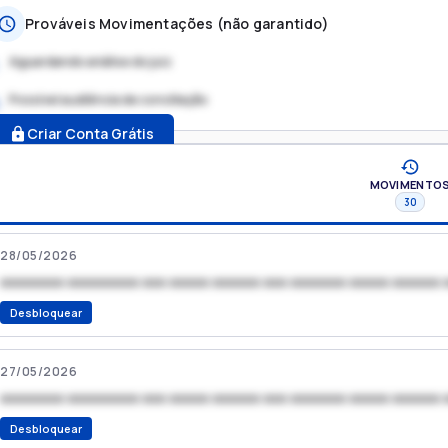
Prováveis Movimentações (não garantido)
Aguardando análise do juiz
Possível audiência de conciliação
.
Criar Conta Grátis
MOVIMENTO
30
28/05/2026
xxxxxxxx xxxxxxxxx xxx xxxxx xxxxxx xxx xxxxxxx xxxxx xxxxxx 
Desbloquear
27/05/2026
xxxxxxxx xxxxxxxxx xxx xxxxx xxxxxx xxx xxxxxxx xxxxx xxxxxx 
Desbloquear