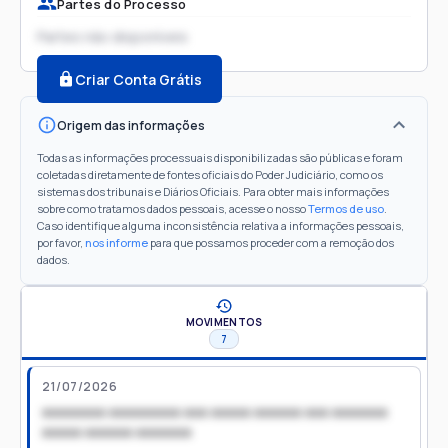
Partes do Processo
Partes não disponíveis
Criar Conta Grátis
Origem das informações
Todas as informações processuais disponibilizadas são públicas e foram
coletadas diretamente de fontes oficiais do Poder Judiciário, como os
sistemas dos tribunais e Diários Oficiais. Para obter mais informações
sobre como tratamos dados pessoais, acesse o nosso
Termos de uso
.
Caso identifique alguma inconsistência relativa a informações pessoais,
por favor,
nos informe
para que possamos proceder com a remoção dos
dados.
MOVIMENTOS
7
21/07/2026
xxxxxxxx xxxxxxxxx xxx xxxxx xxxxxx xxx xxxxxxx
xxxxx xxxxxx xxxxxxx