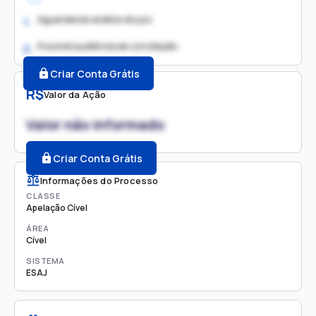
Aguardando análise do juiz
1.
Possível audiência de conciliação
2.
Criar Conta Grátis
R$
Valor da Ação
Valor não informado
Criar Conta Grátis
Informações do Processo
CLASSE
Apelação Cível
ÁREA
Cível
SISTEMA
ESAJ