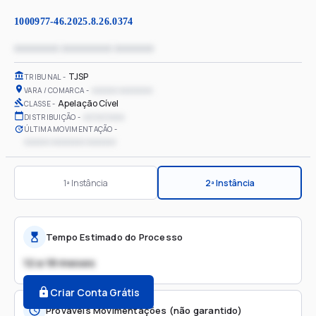
1000977-46.2025.8.26.0374
xxxxxxxx xxxxxxxxx xxxxxxx
TJSP
TRIBUNAL
xxxxxx xxxxxxxx
VARA / COMARCA
Apelação Cível
CLASSE
xx/xx/xxxx
DISTRIBUIÇÃO
ÚLTIMA MOVIMENTAÇÃO
xxxxxx xxxxxxxx xxxxxxx
1ª Instância
2ª Instância
Tempo Estimado do Processo
12 a 18 meses
Criar Conta Grátis
Prováveis Movimentações (não garantido)