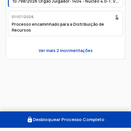
10.798/2026 Órgão Julgador: 1404 - Núcleo 4.0-T. V
(DP2) Relator: 16544 - Ricardo Pereira Júnior
01/07/2026
Processo encaminhado para a Distribuição de
Recursos
Ver mais
2
movimentações
Desbloquear Processo Completo