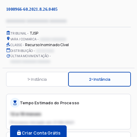
1000966-60.2021.8.26.0405
xxxxxxxx xxxxxxxxx xxxxxxx
TJSP
TRIBUNAL
xxxxxx xxxxxxxx
VARA / COMARCA
Recurso Inominado Cível
CLASSE
xx/xx/xxxx
DISTRIBUIÇÃO
ÚLTIMA MOVIMENTAÇÃO
xxxxxx xxxxxxxx xxxxxxx
1ª Instância
2ª Instância
Tempo Estimado do Processo
12 a 18 meses
Processo iniciado em
21/06/2021
Criar Conta Grátis