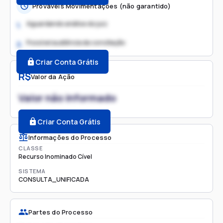
Prováveis Movimentações (não garantido)
Aguardando análise do juiz
1.
Possível audiência de conciliação
2.
Criar Conta Grátis
R$
Valor da Ação
Valor não informado
Criar Conta Grátis
Informações do Processo
CLASSE
Recurso Inominado Cível
SISTEMA
CONSULTA_UNIFICADA
Partes do Processo