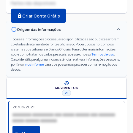
Partes não disponíveis
Criar Conta Grátis
Origem das informações
Todas as informações processuais disponibilizadas são públicas e foram
coletadas diretamente de fontes oficiais do Poder Judiciário, como os
sistemas dos tribunais e Diários Oficiais. Para obter mais informações
sobre como tratamos dados pessoais, acesse o nosso
Termos de uso
.
Caso identifique alguma inconsistência relativa a informações pessoais,
por favor,
nos informe
para que possamos proceder com a remoção dos
dados.
MOVIMENTOS
26
26/08/2021
xxxxxxxx xxxxxxxxx xxx xxxxx xxxxxx xxx xxxxxxx
xxxxx xxxxxx xxxxxxx