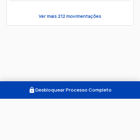
Ver mais
212
movimentações
Desbloquear Processo Completo
Como Funciona
FAQ
Notícias
Termos
Privacidade