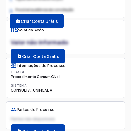
Possível audiência de conciliação
2.
Criar Conta Grátis
R$
Valor da Ação
Valor não informado
Criar Conta Grátis
Informações do Processo
CLASSE
Procedimento Comum Cível
SISTEMA
CONSULTA_UNIFICADA
Partes do Processo
Partes não disponíveis