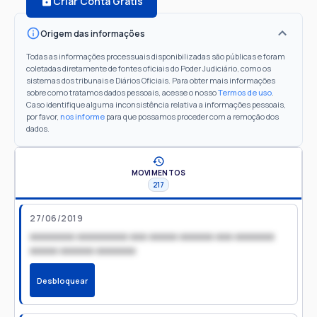
Criar Conta Grátis
Origem das informações
Todas as informações processuais disponibilizadas são públicas e foram
coletadas diretamente de fontes oficiais do Poder Judiciário, como os
sistemas dos tribunais e Diários Oficiais. Para obter mais informações
sobre como tratamos dados pessoais, acesse o nosso
Termos de uso
.
Caso identifique alguma inconsistência relativa a informações pessoais,
por favor,
nos informe
para que possamos proceder com a remoção dos
dados.
MOVIMENTOS
217
27/06/2019
xxxxxxxx xxxxxxxxx xxx xxxxx xxxxxx xxx xxxxxxx
xxxxx xxxxxx xxxxxxx
Desbloquear