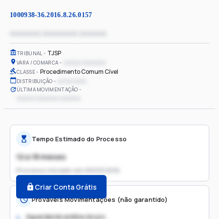
1000938-36.2016.8.26.0157
xxxxxxxx xxxxxxxxx xxxxxxx
TJSP
TRIBUNAL
xxxxxx xxxxxxxx
VARA / COMARCA
Procedimento Comum Cível
CLASSE
xx/xx/xxxx
DISTRIBUIÇÃO
ÚLTIMA MOVIMENTAÇÃO
xxxxxx xxxxxxxx xxxxxxx
Tempo Estimado do Processo
12 a 18 meses
Processo iniciado em
09/03/2016
Criar Conta Grátis
Prováveis Movimentações (não garantido)
Aguardando análise do juiz
1.