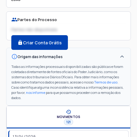
Partes do Processo
Partes não disponíveis
Criar Conta Grátis
Origem das informações
Todas as informações processuais disponibilizadas são públicas e foram
coletadas diretamente de fontes oficiais do Poder Judiciário, como os
sistemas dos tribunais e Diários Oficiais. Para obter mais informações
sobre como tratamos dados pessoais, acesse o nosso
Termos de uso
.
Caso identifique alguma inconsistência relativa a informações pessoais,
por favor,
nos informe
para que possamos proceder com a remoção dos
dados.
MOVIMENTOS
121
13/04/2026