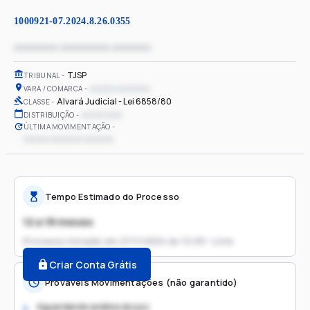
1000921-07.2024.8.26.0355
xxxxxxxx xxxxxxxxx xxxxxxx
TJSP
TRIBUNAL
xxxxxx xxxxxxxx
VARA / COMARCA
Alvará Judicial - Lei 6858/80
CLASSE
xx/xx/xxxx
DISTRIBUIÇÃO
ÚLTIMA MOVIMENTAÇÃO
xxxxxx xxxxxxxx xxxxxxx
Tempo Estimado do Processo
12 a 18 meses
Processo iniciado em
21/11/2024 às 12:09 - Livre
Criar Conta Grátis
Prováveis Movimentações (não garantido)
Aguardando análise do juiz
1.