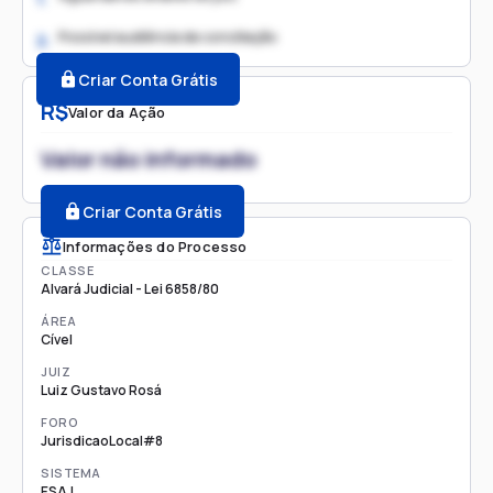
Possível audiência de conciliação
2.
Criar Conta Grátis
R$
Valor da Ação
Valor não informado
Criar Conta Grátis
Informações do Processo
CLASSE
Alvará Judicial - Lei 6858/80
ÁREA
Cível
JUIZ
Luiz Gustavo Rosá
FORO
JurisdicaoLocal#8
SISTEMA
ESAJ