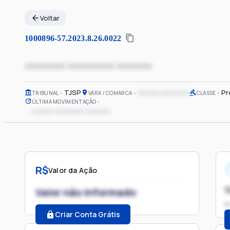
Voltar
1000896-57.2023.8.26.0022
xxxxxxxx xxxxxxxxx xxxxxxx
TJSP
xxxxxx xxxxxxxx
Pr
TRIBUNAL
VARA / COMARCA
CLASSE
ÚLTIMA MOVIMENTAÇÃO
xxxxxx xxxxxxxx xxxxxxx
R$
Valor da Ação
1
Valor não informado
P
Criar Conta Grátis