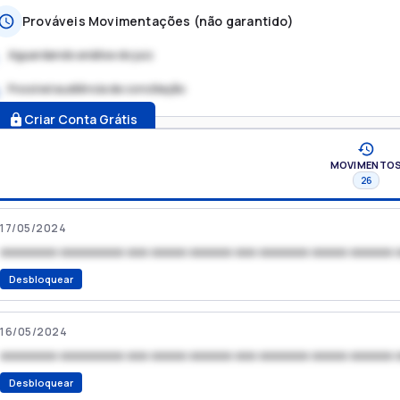
Prováveis Movimentações (não garantido)
Aguardando análise do juiz
Possível audiência de conciliação
.
Criar Conta Grátis
MOVIMENTO
26
17/05/2024
xxxxxxxx xxxxxxxxx xxx xxxxx xxxxxx xxx xxxxxxx xxxxx xxxxxx 
Desbloquear
16/05/2024
xxxxxxxx xxxxxxxxx xxx xxxxx xxxxxx xxx xxxxxxx xxxxx xxxxxx 
Desbloquear