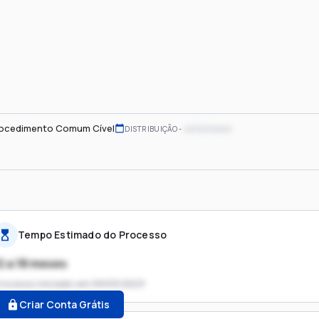
ocedimento Comum Cível
xx/xx/xxxx
DISTRIBUIÇÃO
Tempo Estimado do Processo
2 a 18 meses
rocesso iniciado em
09/03/2023
Criar Conta Grátis