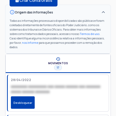
Criar Conta Grátis
Origem das informações
Todas as informações processuais disponibilizadas são públicas e foram
coletadas diretamente de fontes oficiais do Poder Judiciário, como os
sistemas dos tribunais e Diários Oficiais. Para obter mais informações
sobre como tratamos dados pessoais, acesse o nosso
Termos de uso
.
Caso identifique alguma inconsistência relativa a informações pessoais,
por favor,
nos informe
para que possamos proceder com a remoção dos
dados.
MOVIMENTOS
17
28/04/2022
xxxxxxxx xxxxxxxxx xxx xxxxx xxxxxx xxx xxxxxxx
xxxxx xxxxxx xxxxxxx
Desbloquear