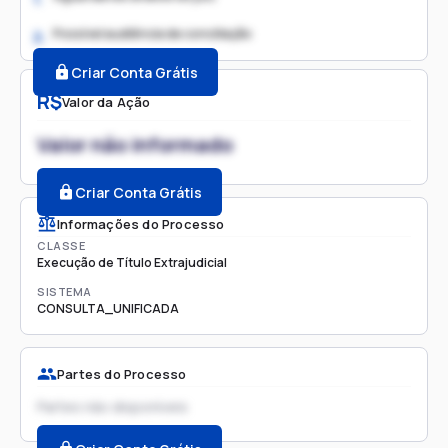
Possível audiência de conciliação
2.
Criar Conta Grátis
R$
Valor da Ação
Valor não informado
Criar Conta Grátis
Informações do Processo
CLASSE
Execução de Título Extrajudicial
SISTEMA
CONSULTA_UNIFICADA
Partes do Processo
Partes não disponíveis