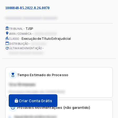
1000848-85.2022.8.26.0070
xxxxxxxx xxxxxxxxx xxxxxxx
TJSP
TRIBUNAL
xxxxxx xxxxxxxx
VARA / COMARCA
Execução de Título Extrajudicial
CLASSE
xx/xx/xxxx
DISTRIBUIÇÃO
ÚLTIMA MOVIMENTAÇÃO
xxxxxx xxxxxxxx xxxxxxx
Tempo Estimado do Processo
12 a 18 meses
Processo iniciado em
22/03/2022
Criar Conta Grátis
Prováveis Movimentações (não garantido)
Aguardando análise do juiz
1.