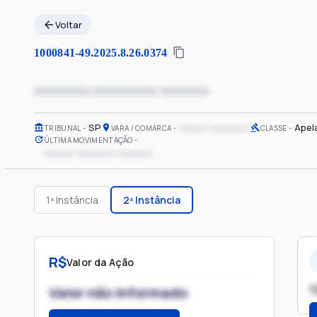
Voltar
1000841-49.2025.8.26.0374
xxxxxxxx xxxxxxxxx xxxxxxx
SP
xxxxxx xxxxxxxx
Apel
TRIBUNAL
VARA / COMARCA
CLASSE
ÚLTIMA MOVIMENTAÇÃO
xxxxxx xxxxxxxx xxxxxxx
1ª Instância
2ª Instância
R$
Valor da Ação
1
Valor não informado