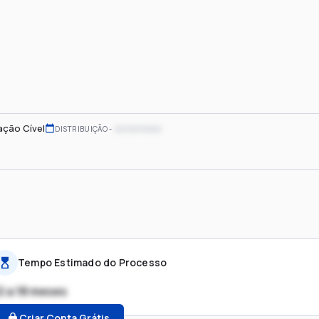
ação Cível
xx/xx/xxxx
DISTRIBUIÇÃO
Tempo Estimado do Processo
2 a 18 meses
Criar Conta Grátis