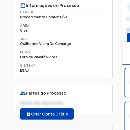
Informações do Processo
CLASSE
Procedimento Comum Cível
1.
ÁREA
2
Cível
JUIZ
Guilherme Vieira De Camargo
FORO
Foro de Ribeirão Pires
SISTEMA
ESAJ
Partes do Processo
Partes não disponíveis
Criar Conta Grátis