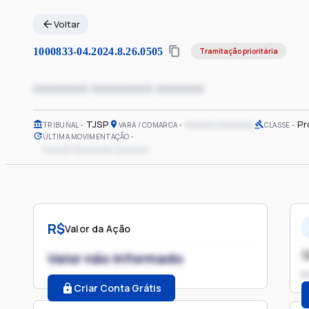
Voltar
1000833-04.2024.8.26.0505
Tramitação prioritária
xxxxxxxx xxxxxxxxx xxxxxxx
TJSP
xxxxxx xxxxxxxx
Pr
TRIBUNAL
VARA / COMARCA
CLASSE
ÚLTIMA MOVIMENTAÇÃO
xxxxxx xxxxxxxx xxxxxxx
R$
Valor da Ação
1
Valor não informado
P
Criar Conta Grátis