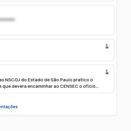
xxxxxxx
das NSCGJ do Estado de São Paulo pratico o
 de que devera encaminhar ao CENSEC o oficio
ara dois emails e retornou com falha. Prazo de
ntações