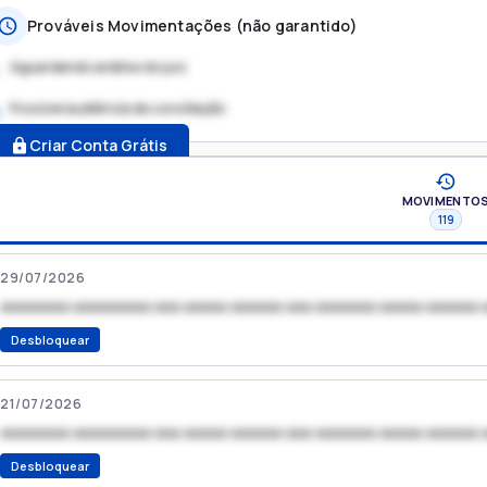
Prováveis Movimentações (não garantido)
Aguardando análise do juiz
Possível audiência de conciliação
.
Criar Conta Grátis
MOVIMENTO
119
29/07/2026
xxxxxxxx xxxxxxxxx xxx xxxxx xxxxxx xxx xxxxxxx xxxxx xxxxxx 
Desbloquear
21/07/2026
xxxxxxxx xxxxxxxxx xxx xxxxx xxxxxx xxx xxxxxxx xxxxx xxxxxx 
Desbloquear