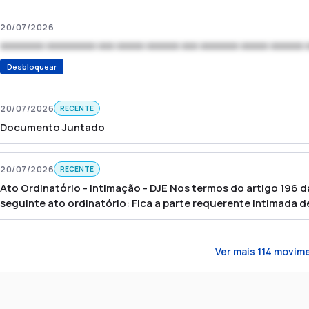
20/07/2026
xxxxxxxx xxxxxxxxx xxx xxxxx xxxxxx xxx xxxxxxx xxxxx xxxxxx 
Desbloquear
20/07/2026
RECENTE
Documento Juntado
20/07/2026
RECENTE
Ato Ordinatório - Intimação - DJE Nos termos do artigo 196 
seguinte ato ordinatório: Fica a parte requerente intimada
expedido as folhas 320, pois a serventia tentou encaminhar p
cinco dias, para protocolar.
Ver mais
114
movime