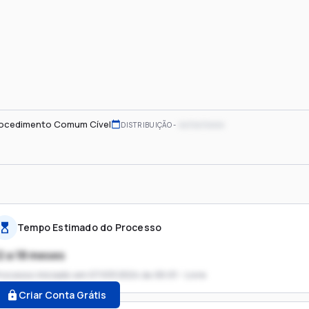
ocedimento Comum Cível
xx/xx/xxxx
DISTRIBUIÇÃO
Tempo Estimado do Processo
2 a 18 meses
rocesso iniciado em
07/03/2024 às 00:01 - Livre
Criar Conta Grátis