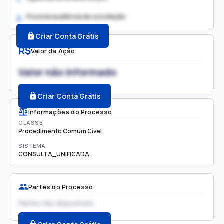
Possível audiência de conciliação
2.
Criar Conta Grátis
R$
Valor da Ação
Valor não informado
Criar Conta Grátis
Informações do Processo
CLASSE
Procedimento Comum Cível
SISTEMA
CONSULTA_UNIFICADA
Partes do Processo
Partes não disponíveis