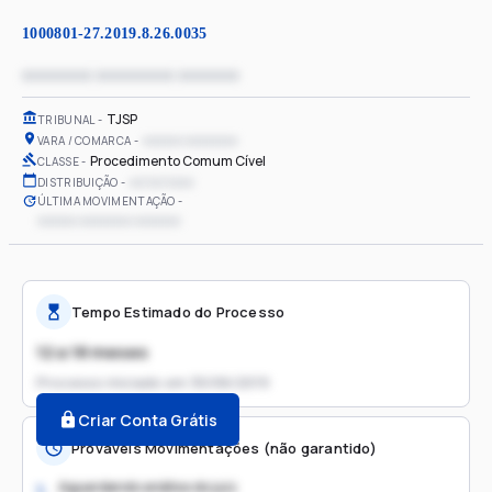
1000801-27.2019.8.26.0035
xxxxxxxx xxxxxxxxx xxxxxxx
TJSP
TRIBUNAL
xxxxxx xxxxxxxx
VARA / COMARCA
Procedimento Comum Cível
CLASSE
xx/xx/xxxx
DISTRIBUIÇÃO
ÚLTIMA MOVIMENTAÇÃO
xxxxxx xxxxxxxx xxxxxxx
Tempo Estimado do Processo
12 a 18 meses
Processo iniciado em
30/06/2019
Criar Conta Grátis
Prováveis Movimentações (não garantido)
Aguardando análise do juiz
1.