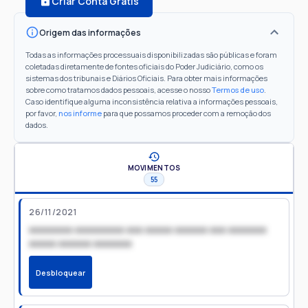
Criar Conta Grátis
Origem das informações
Todas as informações processuais disponibilizadas são públicas e foram
coletadas diretamente de fontes oficiais do Poder Judiciário, como os
sistemas dos tribunais e Diários Oficiais. Para obter mais informações
sobre como tratamos dados pessoais, acesse o nosso
Termos de uso
.
Caso identifique alguma inconsistência relativa a informações pessoais,
por favor,
nos informe
para que possamos proceder com a remoção dos
dados.
MOVIMENTOS
55
26/11/2021
xxxxxxxx xxxxxxxxx xxx xxxxx xxxxxx xxx xxxxxxx
xxxxx xxxxxx xxxxxxx
Desbloquear