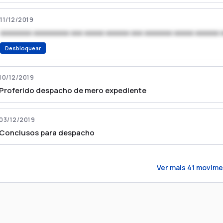
11/12/2019
xxxxxxxx xxxxxxxxx xxx xxxxx xxxxxx xxx xxxxxxx xxxxx xxxxxx 
Desbloquear
10/12/2019
Proferido despacho de mero expediente
03/12/2019
Conclusos para despacho
Ver mais
41
movime