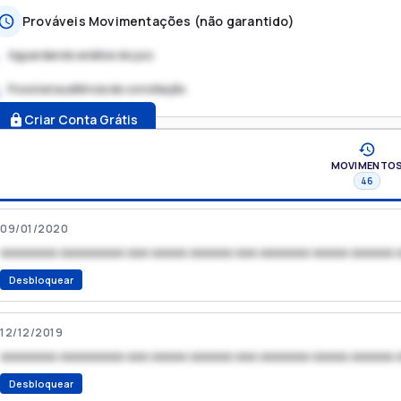
Prováveis Movimentações (não garantido)
Aguardando análise do juiz
Possível audiência de conciliação
.
Criar Conta Grátis
MOVIMENTO
46
09/01/2020
xxxxxxxx xxxxxxxxx xxx xxxxx xxxxxx xxx xxxxxxx xxxxx xxxxxx 
Desbloquear
12/12/2019
xxxxxxxx xxxxxxxxx xxx xxxxx xxxxxx xxx xxxxxxx xxxxx xxxxxx 
Desbloquear