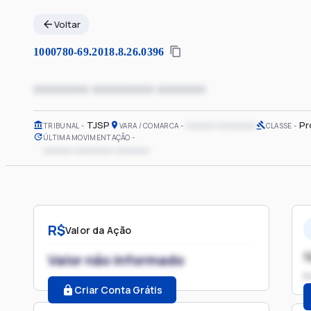
Voltar
1000780-69.2018.8.26.0396
xxxxxxxx xxxxxxxxx xxxxxxx
TJSP
xxxxxx xxxxxxxx
Pr
TRIBUNAL
VARA / COMARCA
CLASSE
ÚLTIMA MOVIMENTAÇÃO
xxxxxx xxxxxxxx xxxxxxx
R$
Valor da Ação
1
Valor não informado
P
Criar Conta Grátis