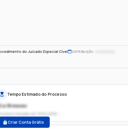
ocedimento do Juizado Especial Cível
xx/xx/xxxx
DISTRIBUIÇÃO
Tempo Estimado do Processo
2 a 18 meses
rocesso iniciado em
13/04/2018
Criar Conta Grátis