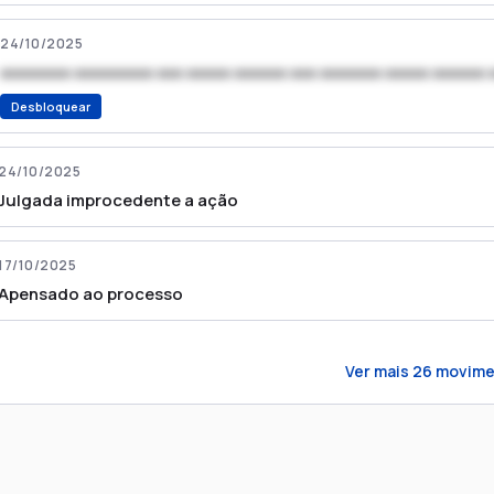
24/10/2025
xxxxxxxx xxxxxxxxx xxx xxxxx xxxxxx xxx xxxxxxx xxxxx xxxxxx 
Desbloquear
24/10/2025
Julgada improcedente a ação
17/10/2025
Apensado ao processo
Ver mais
26
movime