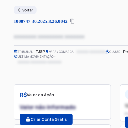
Voltar
1000747-30.2025.8.26.0042
xxxxxxxx xxxxxxxxx xxxxxxx
TJSP
xxxxxx xxxxxxxx
Pr
TRIBUNAL
VARA / COMARCA
CLASSE
ÚLTIMA MOVIMENTAÇÃO
xxxxxx xxxxxxxx xxxxxxx
R$
Valor da Ação
1
Valor não informado
P
Criar Conta Grátis