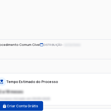
ocedimento Comum Cível
xx/xx/xxxx
DISTRIBUIÇÃO
Tempo Estimado do Processo
2 a 18 meses
rocesso iniciado em
09/05/2025
Criar Conta Grátis