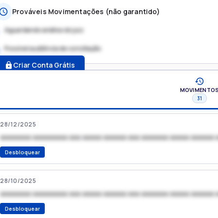
Prováveis Movimentações (não garantido)
Aguardando análise do juiz
Possível audiência de conciliação
.
Criar Conta Grátis
MOVIMENTO
31
28/12/2025
xxxxxxxx xxxxxxxxx xxx xxxxx xxxxxx xxx xxxxxxx xxxxx xxxxxx 
Desbloquear
28/10/2025
xxxxxxxx xxxxxxxxx xxx xxxxx xxxxxx xxx xxxxxxx xxxxx xxxxxx 
Desbloquear