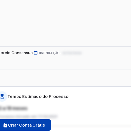
vórcio Consensual
xx/xx/xxxx
DISTRIBUIÇÃO
Tempo Estimado do Processo
2 a 18 meses
rocesso iniciado em
17/10/2021
Criar Conta Grátis