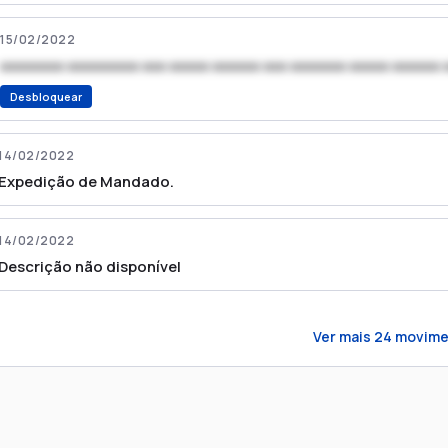
15/02/2022
xxxxxxxx xxxxxxxxx xxx xxxxx xxxxxx xxx xxxxxxx xxxxx xxxxxx 
Desbloquear
14/02/2022
Expedição de Mandado.
14/02/2022
Descrição não disponível
Ver mais
24
movime