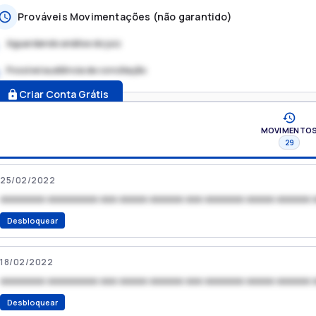
Prováveis Movimentações (não garantido)
Aguardando análise do juiz
Possível audiência de conciliação
.
Criar Conta Grátis
MOVIMENTO
29
25/02/2022
xxxxxxxx xxxxxxxxx xxx xxxxx xxxxxx xxx xxxxxxx xxxxx xxxxxx 
Desbloquear
18/02/2022
xxxxxxxx xxxxxxxxx xxx xxxxx xxxxxx xxx xxxxxxx xxxxx xxxxxx 
Desbloquear