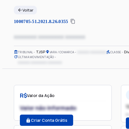
Voltar
1000705-51.2021.8.26.0355
xxxxxxxx xxxxxxxxx xxxxxxx
TJSP
xxxxxx xxxxxxxx
Di
TRIBUNAL
VARA / COMARCA
CLASSE
ÚLTIMA MOVIMENTAÇÃO
xxxxxx xxxxxxxx xxxxxxx
R$
Valor da Ação
1
Valor não informado
P
Criar Conta Grátis