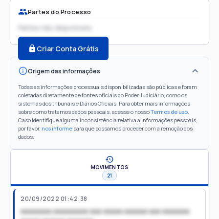
Partes do Processo
Partes não disponíveis
Criar Conta Grátis
Origem das informações
Todas as informações processuais disponibilizadas são públicas e foram
coletadas diretamente de fontes oficiais do Poder Judiciário, como os
sistemas dos tribunais e Diários Oficiais. Para obter mais informações
sobre como tratamos dados pessoais, acesse o nosso
Termos de uso
.
Caso identifique alguma inconsistência relativa a informações pessoais,
por favor,
nos informe
para que possamos proceder com a remoção dos
dados.
MOVIMENTOS
21
20/09/2022 01:42:38
xxxxxxxx xxxxxxxxx xxx xxxxx xxxxxx xxx xxxxxxx