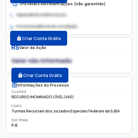
Prováveis Movimentações (não garantido)
Aguardando análise do juiz
1.
Possível audiência de conciliação
2.
Criar Conta Grátis
R$
Valor da Ação
Valor não informado
Criar Conta Grátis
Informações do Processo
CLASSE
RECURSO INOMINADO CÍVEL (460)
FORO
Turmas Recursais dos Juizados Especiais Federais da SJBA
SISTEMA
PJE