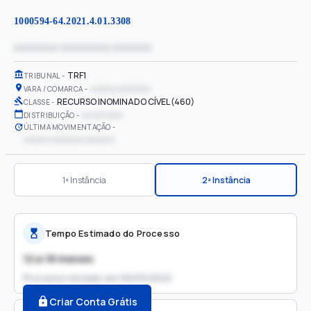
1000594-64.2021.4.01.3308
xxxxxxxx xxxxxxxxx xxxxxxx
TRF1
TRIBUNAL
xxxxxx xxxxxxxx
VARA / COMARCA
RECURSO INOMINADO CÍVEL (460)
CLASSE
xx/xx/xxxx
DISTRIBUIÇÃO
ÚLTIMA MOVIMENTAÇÃO
xxxxxx xxxxxxxx xxxxxxx
1ª Instância
2ª Instância
Tempo Estimado do Processo
12 a 18 meses
Processo iniciado em
09/03/2022
Criar Conta Grátis