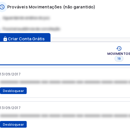
Prováveis Movimentações (não garantido)
Aguardando análise do juiz
Possível audiência de conciliação
.
Criar Conta Grátis
MOVIMENTO
19
13/09/2017
xxxxxxxx xxxxxxxxx xxx xxxxx xxxxxx xxx xxxxxxx xxxxx xxxxxx 
Desbloquear
13/09/2017
xxxxxxxx xxxxxxxxx xxx xxxxx xxxxxx xxx xxxxxxx xxxxx xxxxxx 
Desbloquear