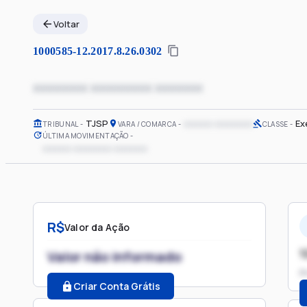
Voltar
1000585-12.2017.8.26.0302
xxxxxxxx xxxxxxxxx xxxxxxx
TJSP
xxxxxx xxxxxxxx
Ex
TRIBUNAL
VARA / COMARCA
CLASSE
ÚLTIMA MOVIMENTAÇÃO
xxxxxx xxxxxxxx xxxxxxx
R$
Valor da Ação
1
Valor não informado
P
Criar Conta Grátis