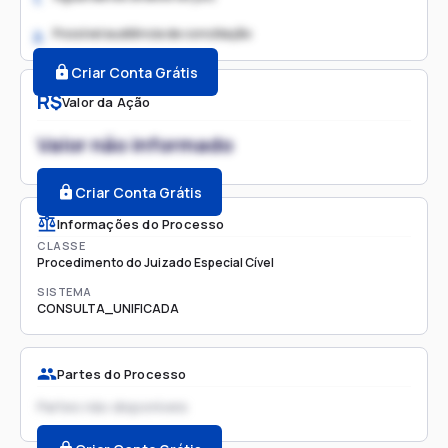
Possível audiência de conciliação
2.
Criar Conta Grátis
R$
Valor da Ação
Valor não informado
Criar Conta Grátis
Informações do Processo
CLASSE
Procedimento do Juizado Especial Cível
SISTEMA
CONSULTA_UNIFICADA
Partes do Processo
Partes não disponíveis