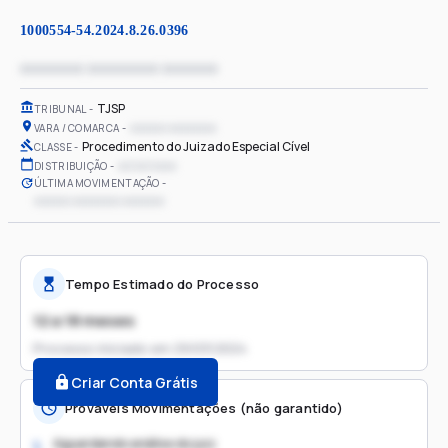
1000554-54.2024.8.26.0396
xxxxxxxx xxxxxxxxx xxxxxxx
TJSP
TRIBUNAL
xxxxxx xxxxxxxx
VARA / COMARCA
Procedimento do Juizado Especial Cível
CLASSE
xx/xx/xxxx
DISTRIBUIÇÃO
ÚLTIMA MOVIMENTAÇÃO
xxxxxx xxxxxxxx xxxxxxx
Tempo Estimado do Processo
12 a 18 meses
Processo iniciado em
29/03/2024
Criar Conta Grátis
Prováveis Movimentações (não garantido)
Aguardando análise do juiz
1.