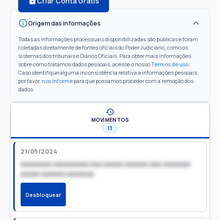
Criar Conta Grátis
Origem das informações
Todas as informações processuais disponibilizadas são públicas e foram
coletadas diretamente de fontes oficiais do Poder Judiciário, como os
sistemas dos tribunais e Diários Oficiais. Para obter mais informações
sobre como tratamos dados pessoais, acesse o nosso
Termos de uso
.
Caso identifique alguma inconsistência relativa a informações pessoais,
por favor,
nos informe
para que possamos proceder com a remoção dos
dados.
MOVIMENTOS
13
21/05/2024
xxxxxxxx xxxxxxxxx xxx xxxxx xxxxxx xxx xxxxxxx
xxxxx xxxxxx xxxxxxx
Desbloquear