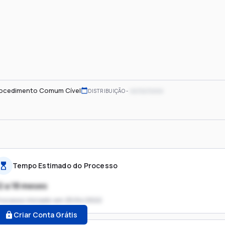
ocedimento Comum Cível
xx/xx/xxxx
DISTRIBUIÇÃO
Tempo Estimado do Processo
2 a 18 meses
rocesso iniciado em
25/04/2022
Criar Conta Grátis