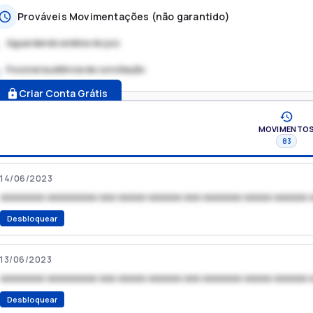
Prováveis Movimentações (não garantido)
Aguardando análise do juiz
Possível audiência de conciliação
.
Criar Conta Grátis
MOVIMENTO
83
14/06/2023
xxxxxxxx xxxxxxxxx xxx xxxxx xxxxxx xxx xxxxxxx xxxxx xxxxxx 
Desbloquear
13/06/2023
xxxxxxxx xxxxxxxxx xxx xxxxx xxxxxx xxx xxxxxxx xxxxx xxxxxx 
Desbloquear