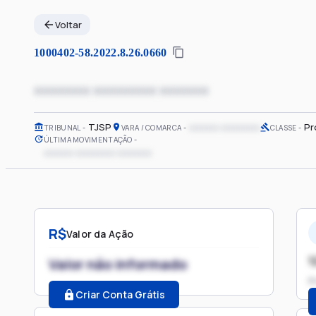
Voltar
1000402-58.2022.8.26.0660
xxxxxxxx xxxxxxxxx xxxxxxx
TJSP
xxxxxx xxxxxxxx
Pr
TRIBUNAL
VARA / COMARCA
CLASSE
ÚLTIMA MOVIMENTAÇÃO
xxxxxx xxxxxxxx xxxxxxx
R$
Valor da Ação
1
Valor não informado
P
Criar Conta Grátis