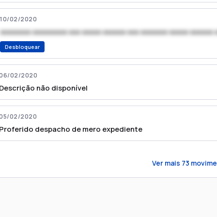
10/02/2020
xxxxxxxx xxxxxxxxx xxx xxxxx xxxxxx xxx xxxxxxx xxxxx xxxxxx 
Desbloquear
06/02/2020
Descrição não disponível
05/02/2020
Proferido despacho de mero expediente
Ver mais
73
movime