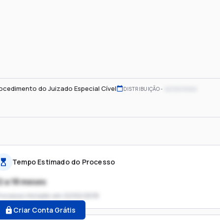
ocedimento do Juizado Especial Cível
xx/xx/xxxx
DISTRIBUIÇÃO
Tempo Estimado do Processo
2 a 18 meses
rocesso iniciado em
22/02/2018
Criar Conta Grátis