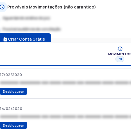
Prováveis Movimentações (não garantido)
Aguardando análise do juiz
Possível audiência de conciliação
.
Criar Conta Grátis
MOVIMENTO
78
17/02/2020
xxxxxxxx xxxxxxxxx xxx xxxxx xxxxxx xxx xxxxxxx xxxxx xxxxxx 
Desbloquear
14/02/2020
xxxxxxxx xxxxxxxxx xxx xxxxx xxxxxx xxx xxxxxxx xxxxx xxxxxx 
Desbloquear