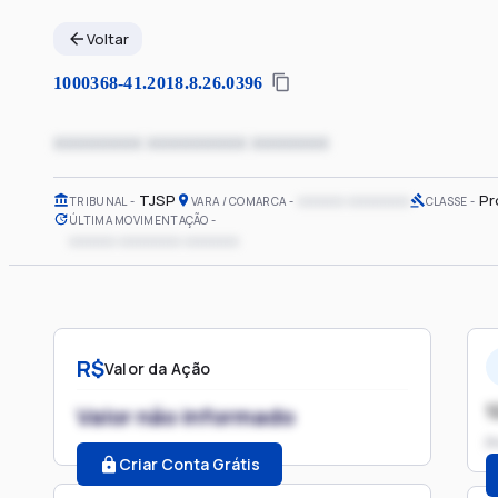
Voltar
1000368-41.2018.8.26.0396
xxxxxxxx xxxxxxxxx xxxxxxx
TJSP
xxxxxx xxxxxxxx
Pr
TRIBUNAL
VARA / COMARCA
CLASSE
ÚLTIMA MOVIMENTAÇÃO
xxxxxx xxxxxxxx xxxxxxx
R$
Valor da Ação
1
Valor não informado
P
Criar Conta Grátis