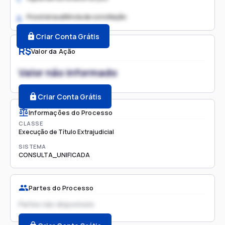
Possível audiência de conciliação
2.
Criar Conta Grátis
R$
Valor da Ação
Valor não informado
Criar Conta Grátis
Informações do Processo
CLASSE
Execução de Título Extrajudicial
SISTEMA
CONSULTA_UNIFICADA
Partes do Processo
Partes não disponíveis