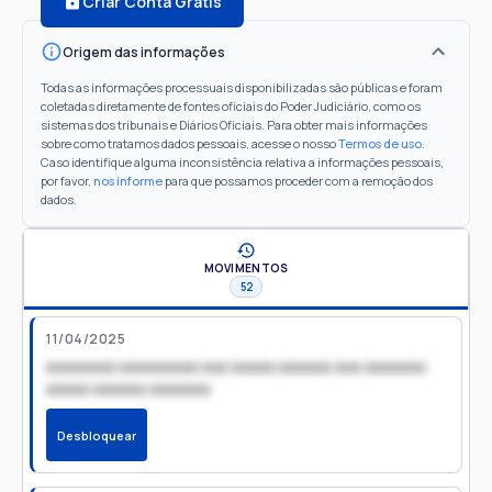
Criar Conta Grátis
Origem das informações
Todas as informações processuais disponibilizadas são públicas e foram
coletadas diretamente de fontes oficiais do Poder Judiciário, como os
sistemas dos tribunais e Diários Oficiais. Para obter mais informações
sobre como tratamos dados pessoais, acesse o nosso
Termos de uso
.
Caso identifique alguma inconsistência relativa a informações pessoais,
por favor,
nos informe
para que possamos proceder com a remoção dos
dados.
MOVIMENTOS
52
11/04/2025
xxxxxxxx xxxxxxxxx xxx xxxxx xxxxxx xxx xxxxxxx
xxxxx xxxxxx xxxxxxx
Desbloquear