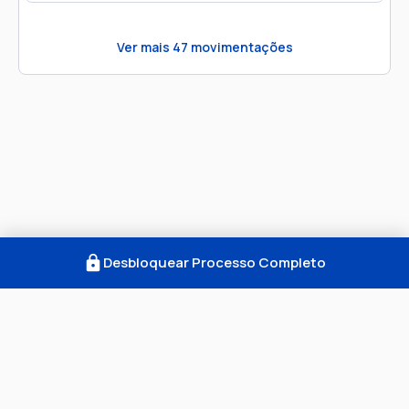
Ver mais
47
movimentações
Desbloquear Processo Completo
Como Funciona
FAQ
Notícias
Termos
Privacidade