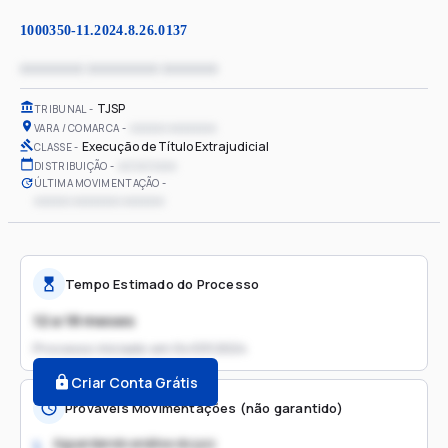
1000350-11.2024.8.26.0137
xxxxxxxx xxxxxxxxx xxxxxxx
TJSP
TRIBUNAL
xxxxxx xxxxxxxx
VARA / COMARCA
Execução de Título Extrajudicial
CLASSE
xx/xx/xxxx
DISTRIBUIÇÃO
ÚLTIMA MOVIMENTAÇÃO
xxxxxx xxxxxxxx xxxxxxx
Tempo Estimado do Processo
12 a 18 meses
Processo iniciado em
04/03/2024
Criar Conta Grátis
Prováveis Movimentações (não garantido)
Aguardando análise do juiz
1.