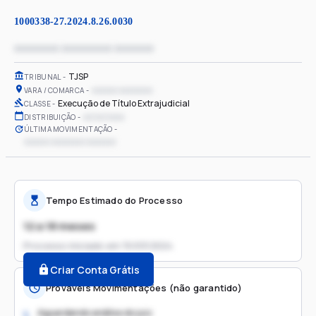
1000338-27.2024.8.26.0030
xxxxxxxx xxxxxxxxx xxxxxxx
TJSP
TRIBUNAL
xxxxxx xxxxxxxx
VARA / COMARCA
Execução de Título Extrajudicial
CLASSE
xx/xx/xxxx
DISTRIBUIÇÃO
ÚLTIMA MOVIMENTAÇÃO
xxxxxx xxxxxxxx xxxxxxx
Tempo Estimado do Processo
12 a 18 meses
Processo iniciado em
15/03/2024
Criar Conta Grátis
Prováveis Movimentações (não garantido)
Aguardando análise do juiz
1.