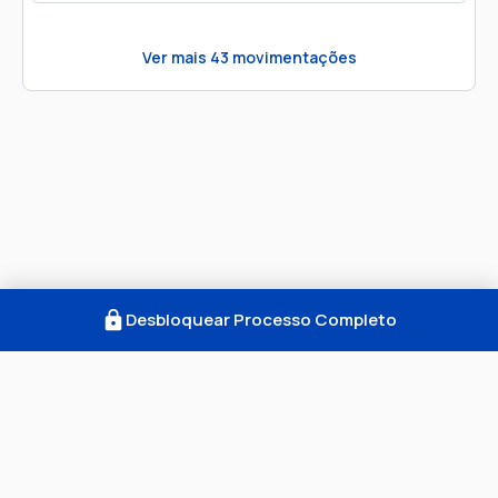
Ver mais
43
movimentações
Desbloquear Processo Completo
Como Funciona
FAQ
Notícias
Termos
Privacidade