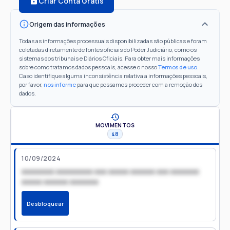
Criar Conta Grátis
Origem das informações
Todas as informações processuais disponibilizadas são públicas e foram
coletadas diretamente de fontes oficiais do Poder Judiciário, como os
sistemas dos tribunais e Diários Oficiais. Para obter mais informações
sobre como tratamos dados pessoais, acesse o nosso
Termos de uso
.
Caso identifique alguma inconsistência relativa a informações pessoais,
por favor,
nos informe
para que possamos proceder com a remoção dos
dados.
MOVIMENTOS
48
10/09/2024
xxxxxxxx xxxxxxxxx xxx xxxxx xxxxxx xxx xxxxxxx
xxxxx xxxxxx xxxxxxx
Desbloquear