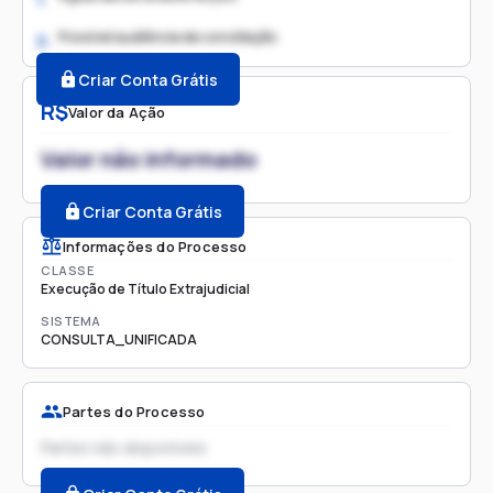
Possível audiência de conciliação
2.
Criar Conta Grátis
R$
Valor da Ação
Valor não informado
Criar Conta Grátis
Informações do Processo
CLASSE
Execução de Título Extrajudicial
SISTEMA
CONSULTA_UNIFICADA
Partes do Processo
Partes não disponíveis