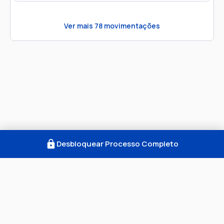
Ver mais
78
movimentações
Desbloquear Processo Completo
Como Funciona
FAQ
Notícias
Termos
Privacidade