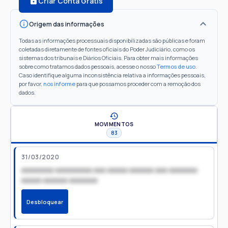
Criar Conta Grátis
Origem das informações
Todas as informações processuais disponibilizadas são públicas e foram
coletadas diretamente de fontes oficiais do Poder Judiciário, como os
sistemas dos tribunais e Diários Oficiais. Para obter mais informações
sobre como tratamos dados pessoais, acesse o nosso
Termos de uso
.
Caso identifique alguma inconsistência relativa a informações pessoais,
por favor,
nos informe
para que possamos proceder com a remoção dos
dados.
MOVIMENTOS
83
31/03/2020
xxxxxxxx xxxxxxxxx xxx xxxxx xxxxxx xxx xxxxxxx
xxxxx xxxxxx xxxxxxx
Desbloquear