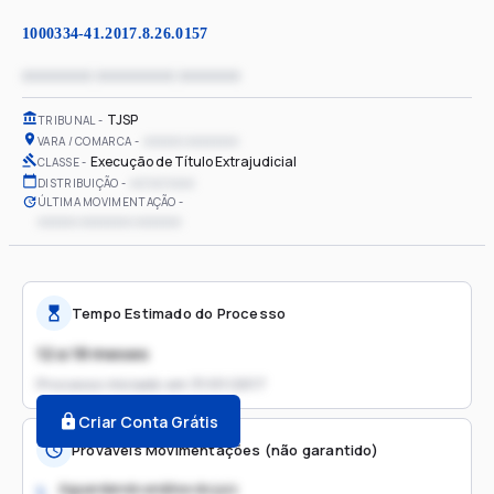
1000334-41.2017.8.26.0157
xxxxxxxx xxxxxxxxx xxxxxxx
TJSP
TRIBUNAL
xxxxxx xxxxxxxx
VARA / COMARCA
Execução de Título Extrajudicial
CLASSE
xx/xx/xxxx
DISTRIBUIÇÃO
ÚLTIMA MOVIMENTAÇÃO
xxxxxx xxxxxxxx xxxxxxx
Tempo Estimado do Processo
12 a 18 meses
Processo iniciado em
31/01/2017
Criar Conta Grátis
Prováveis Movimentações (não garantido)
Aguardando análise do juiz
1.