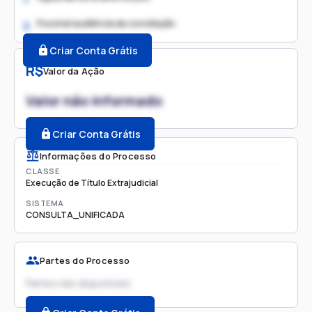
Possível audiência de conciliação
2.
Criar Conta Grátis
R$
Valor da Ação
Valor não informado
Criar Conta Grátis
Informações do Processo
CLASSE
Execução de Título Extrajudicial
SISTEMA
CONSULTA_UNIFICADA
Partes do Processo
Partes não disponíveis