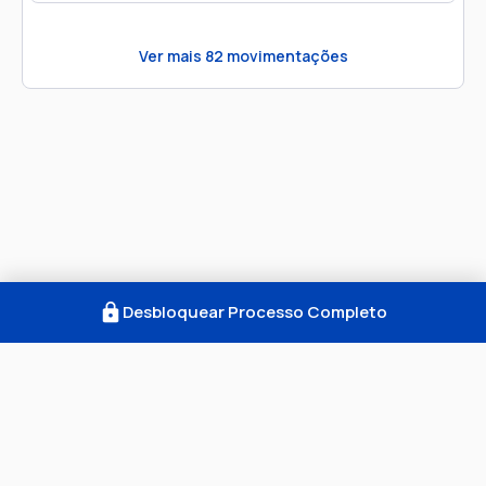
Ver mais
82
movimentações
Desbloquear Processo Completo
Como Funciona
FAQ
Notícias
Termos
Privacidade