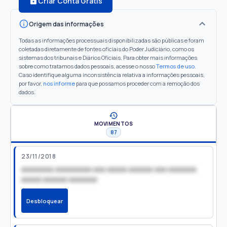
Criar Conta Grátis
Origem das informações
Todas as informações processuais disponibilizadas são públicas e foram
coletadas diretamente de fontes oficiais do Poder Judiciário, como os
sistemas dos tribunais e Diários Oficiais. Para obter mais informações
sobre como tratamos dados pessoais, acesse o nosso
Termos de uso
.
Caso identifique alguma inconsistência relativa a informações pessoais,
por favor,
nos informe
para que possamos proceder com a remoção dos
dados.
MOVIMENTOS
87
23/11/2018
xxxxxxxx xxxxxxxxx xxx xxxxx xxxxxx xxx xxxxxxx
xxxxx xxxxxx xxxxxxx
Desbloquear