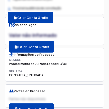
Possível audiência de conciliação
2.
Criar Conta Grátis
R$
Valor da Ação
Valor não informado
Criar Conta Grátis
Informações do Processo
CLASSE
Procedimento do Juizado Especial Cível
SISTEMA
CONSULTA_UNIFICADA
Partes do Processo
Partes não disponíveis