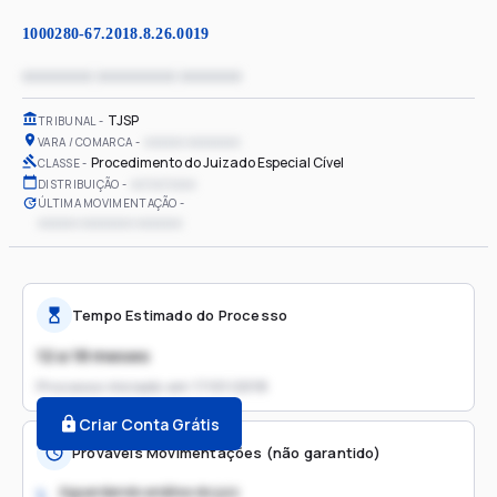
1000280-67.2018.8.26.0019
xxxxxxxx xxxxxxxxx xxxxxxx
TJSP
TRIBUNAL
xxxxxx xxxxxxxx
VARA / COMARCA
Procedimento do Juizado Especial Cível
CLASSE
xx/xx/xxxx
DISTRIBUIÇÃO
ÚLTIMA MOVIMENTAÇÃO
xxxxxx xxxxxxxx xxxxxxx
Tempo Estimado do Processo
12 a 18 meses
Processo iniciado em
17/01/2018
Criar Conta Grátis
Prováveis Movimentações (não garantido)
Aguardando análise do juiz
1.