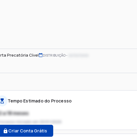
rta Precatória Cível
xx/xx/xxxx
DISTRIBUIÇÃO
Tempo Estimado do Processo
2 a 18 meses
rocesso iniciado em
20/01/2020
Criar Conta Grátis