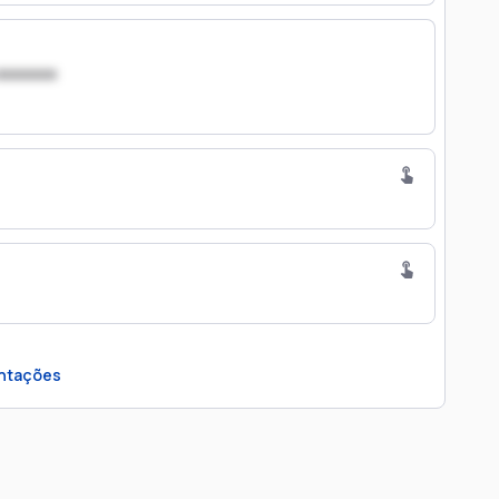
xxxxxxx
ntações