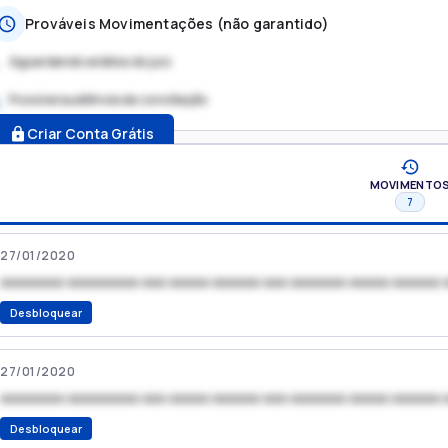
Prováveis Movimentações (não garantido)
Aguardando análise do juiz
Possível audiência de conciliação
.
Criar Conta Grátis
MOVIMENTO
7
27/01/2020
xxxxxxxx xxxxxxxxx xxx xxxxx xxxxxx xxx xxxxxxx xxxxx xxxxxx 
Desbloquear
27/01/2020
xxxxxxxx xxxxxxxxx xxx xxxxx xxxxxx xxx xxxxxxx xxxxx xxxxxx 
Desbloquear