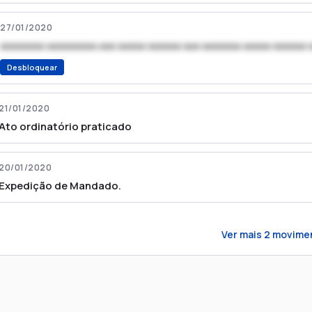
27/01/2020
xxxxxxxx xxxxxxxxx xxx xxxxx xxxxxx xxx xxxxxxx xxxxx xxxxxx 
Desbloquear
21/01/2020
Ato ordinatório praticado
20/01/2020
Expedição de Mandado.
Ver mais
2
movime