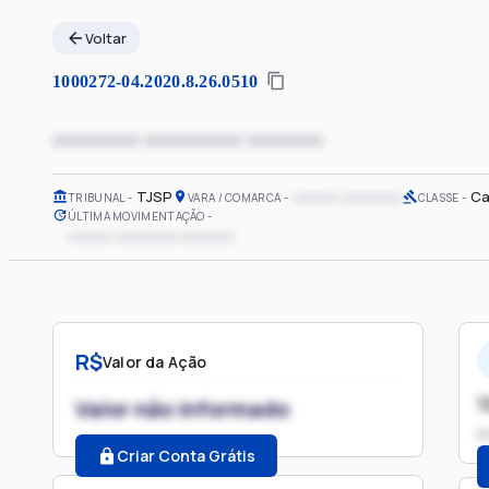
Voltar
1000272-04.2020.8.26.0510
xxxxxxxx xxxxxxxxx xxxxxxx
TJSP
xxxxxx xxxxxxxx
Ca
TRIBUNAL
VARA / COMARCA
CLASSE
ÚLTIMA MOVIMENTAÇÃO
xxxxxx xxxxxxxx xxxxxxx
R$
Valor da Ação
1
Valor não informado
P
Criar Conta Grátis