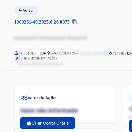
Voltar
1000261-49.2025.8.26.0073
xxxxxxxx xxxxxxxxx xxxxxxx
TJSP
xxxxxx xxxxxxxx
Ex
TRIBUNAL
VARA / COMARCA
CLASSE
ÚLTIMA MOVIMENTAÇÃO
xxxxxx xxxxxxxx xxxxxxx
R$
Valor da Ação
1
Valor não informado
P
Criar Conta Grátis