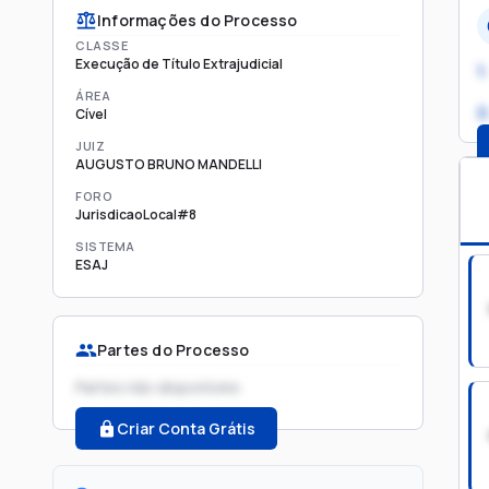
Informações do Processo
CLASSE
Execução de Título Extrajudicial
1.
ÁREA
2
Cível
JUIZ
AUGUSTO BRUNO MANDELLI
FORO
JurisdicaoLocal#8
SISTEMA
ESAJ
Partes do Processo
Partes não disponíveis
Criar Conta Grátis