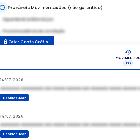
Prováveis Movimentações (não garantido)
Aguardando análise do juiz
Possível audiência de conciliação
.
Criar Conta Grátis
MOVIMENTO
183
14/07/2026
xxxxxxxx xxxxxxxxx xxx xxxxx xxxxxx xxx xxxxxxx xxxxx xxxxxx 
Desbloquear
14/07/2026
xxxxxxxx xxxxxxxxx xxx xxxxx xxxxxx xxx xxxxxxx xxxxx xxxxxx 
Desbloquear