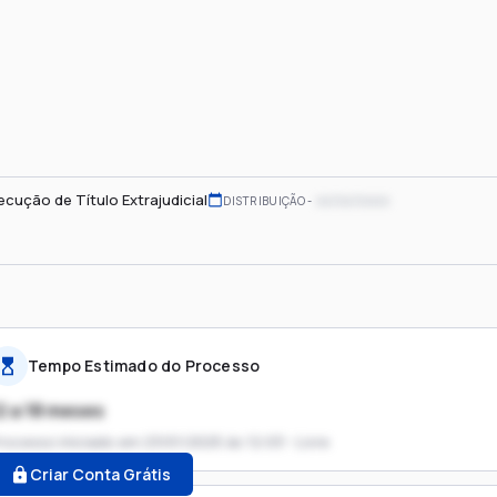
ecução de Título Extrajudicial
xx/xx/xxxx
DISTRIBUIÇÃO
Tempo Estimado do Processo
2 a 18 meses
rocesso iniciado em
23/01/2025 às 12:03 - Livre
Criar Conta Grátis