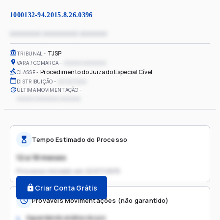
1000132-94.2015.8.26.0396
xxxxxxxx xxxxxxxxx xxxxxxx
TJSP
TRIBUNAL
xxxxxx xxxxxxxx
VARA / COMARCA
Procedimento do Juizado Especial Cível
CLASSE
xx/xx/xxxx
DISTRIBUIÇÃO
ÚLTIMA MOVIMENTAÇÃO
xxxxxx xxxxxxxx xxxxxxx
Tempo Estimado do Processo
12 a 18 meses
Processo iniciado em
22/07/2015
Criar Conta Grátis
Prováveis Movimentações (não garantido)
Aguardando análise do juiz
1.