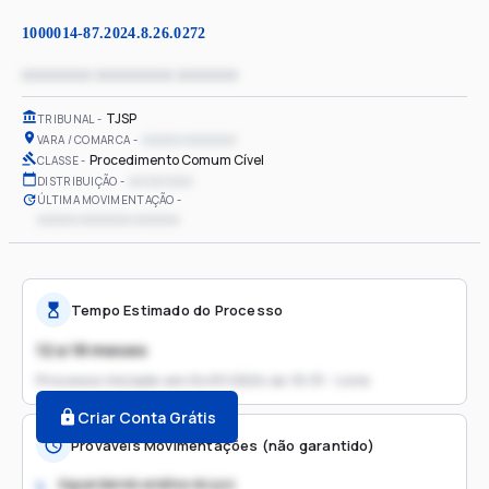
1000014-87.2024.8.26.0272
xxxxxxxx xxxxxxxxx xxxxxxx
TJSP
TRIBUNAL
xxxxxx xxxxxxxx
VARA / COMARCA
Procedimento Comum Cível
CLASSE
xx/xx/xxxx
DISTRIBUIÇÃO
ÚLTIMA MOVIMENTAÇÃO
xxxxxx xxxxxxxx xxxxxxx
Tempo Estimado do Processo
12 a 18 meses
Processo iniciado em
04/01/2024 às 10:31 - Livre
Criar Conta Grátis
Prováveis Movimentações (não garantido)
Aguardando análise do juiz
1.