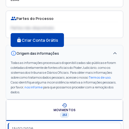
Partes do Processo
Partes não disponíveis
Criar Conta Grátis
Origem das informações
Todas as informações processuais disponibilizadas são públicas e foram
coletadas diretamente de fontes oficiais do Poder Judiciário, como os
sistemas dos tribunais e Diários Oficiais. Para obter mais informações
sobre como tratamos dados pessoais, acesse o nosso
Termos de uso
.
Caso identifique alguma inconsistência relativa a informações pessoais,
por favor,
nos informe
para que possamos proceder com a remoção dos
dados.
MOVIMENTOS
253
15/07/2026