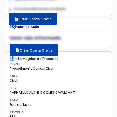
Possível audiência de conciliação
2.
Criar Conta Grátis
R$
Valor da Ação
Valor não informado
Criar Conta Grátis
Informações do Processo
CLASSE
Procedimento Comum Cível
ÁREA
Cível
JUIZ
RAPHAELLO ALONSO GOMES CAVALCANTI
FORO
Foro de Itapira
SISTEMA
ESAJ