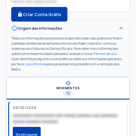
Partes não disponíveis
Criar Conta Grátis
Origem das informações
Todas as informações processuais disponibilizadas são públicas e foram
coletadas diretamente de fontes oficiais do Poder Judiciário, como os
sistemas dos tribunais e Diários Oficiais. Para obter mais informações
sobre como tratamos dados pessoais, acesse o nosso
Termos de uso
.
Caso identifique alguma inconsistência relativa a informações pessoais,
por favor,
nos informe
para que possamos proceder com a remoção dos
dados.
MOVIMENTOS
32
26/05/2026
xxxxxxxx xxxxxxxxx xxx xxxxx xxxxxx xxx xxxxxxx
xxxxx xxxxxx xxxxxxx
Desbloquear