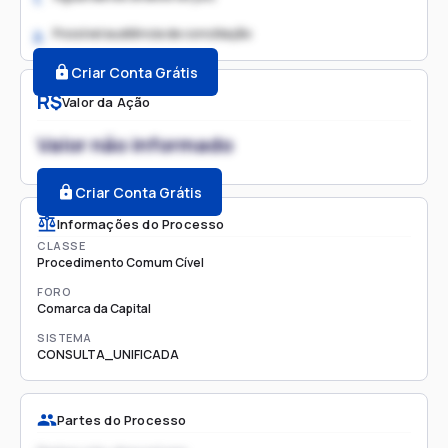
Possível audiência de conciliação
2.
Criar Conta Grátis
R$
Valor da Ação
Valor não informado
Criar Conta Grátis
Informações do Processo
CLASSE
Procedimento Comum Cível
FORO
Comarca da Capital
SISTEMA
CONSULTA_UNIFICADA
Partes do Processo