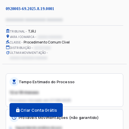
0920003-69.2025.8.19.0001
xxxxxxxx xxxxxxxxx xxxxxxx
TJRJ
TRIBUNAL
xxxxxx xxxxxxxx
VARA / COMARCA
Procedimento Comum Cível
CLASSE
xx/xx/xxxx
DISTRIBUIÇÃO
ÚLTIMA MOVIMENTAÇÃO
xxxxxx xxxxxxxx xxxxxxx
Tempo Estimado do Processo
12 a 18 meses
Processo iniciado em
07/08/2025
Criar Conta Grátis
Prováveis Movimentações (não garantido)
Aguardando análise do juiz
1.