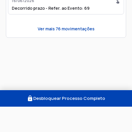
16/06/2026
Decorrido prazo - Refer. ao Evento: 69
Ver mais
76
movimentações
Desbloquear Processo Completo
Como Funciona
FAQ
Notícias
Termos
Privacidade