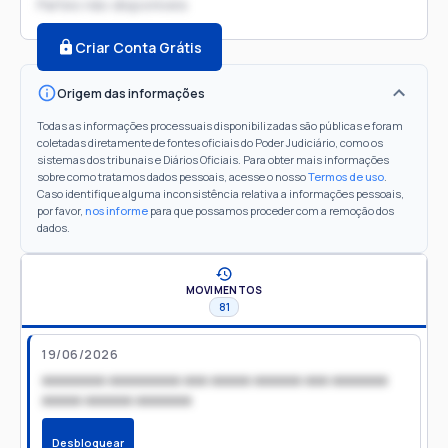
Partes não disponíveis
Criar Conta Grátis
Origem das informações
Todas as informações processuais disponibilizadas são públicas e foram
coletadas diretamente de fontes oficiais do Poder Judiciário, como os
sistemas dos tribunais e Diários Oficiais. Para obter mais informações
sobre como tratamos dados pessoais, acesse o nosso
Termos de uso
.
Caso identifique alguma inconsistência relativa a informações pessoais,
por favor,
nos informe
para que possamos proceder com a remoção dos
dados.
MOVIMENTOS
81
19/06/2026
xxxxxxxx xxxxxxxxx xxx xxxxx xxxxxx xxx xxxxxxx
xxxxx xxxxxx xxxxxxx
Desbloquear