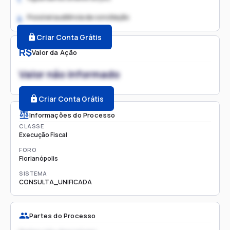
Possível audiência de conciliação
2.
Criar Conta Grátis
R$
Valor da Ação
Valor não informado
Criar Conta Grátis
Informações do Processo
CLASSE
Execução Fiscal
FORO
Florianópolis
SISTEMA
CONSULTA_UNIFICADA
Partes do Processo