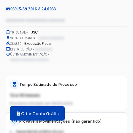
0906915-39.2016.8.24.0033
xxxxxxxx xxxxxxxxx xxxxxxx
TJSC
TRIBUNAL
xxxxxx xxxxxxxx
VARA / COMARCA
Execução Fiscal
CLASSE
xx/xx/xxxx
DISTRIBUIÇÃO
ÚLTIMA MOVIMENTAÇÃO
xxxxxx xxxxxxxx xxxxxxx
Tempo Estimado do Processo
12 a 18 meses
Processo iniciado em
26/02/2016
Criar Conta Grátis
Prováveis Movimentações (não garantido)
Aguardando análise do juiz
1.