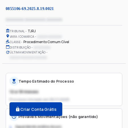
0855106-69.2025.8.19.0021
xxxxxxxx xxxxxxxxx xxxxxxx
TJRJ
TRIBUNAL
xxxxxx xxxxxxxx
VARA / COMARCA
Procedimento Comum Cível
CLASSE
xx/xx/xxxx
DISTRIBUIÇÃO
ÚLTIMA MOVIMENTAÇÃO
xxxxxx xxxxxxxx xxxxxxx
Tempo Estimado do Processo
12 a 18 meses
Processo iniciado em
05/11/2025
Criar Conta Grátis
Prováveis Movimentações (não garantido)
Aguardando análise do juiz
1.