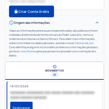
Partes não disponíveis
Criar Conta Grátis
Origem das informações
Todas as informações processuais disponibilizadas são públicas e foram
coletadas diretamente de fontes oficiais do Poder Judiciário, como os
sistemas dos tribunais e Diários Oficiais. Para obter mais informações
sobre como tratamos dados pessoais, acesse o nosso
Termos de uso
.
Caso identifique alguma inconsistência relativa a informações pessoais,
por favor,
nos informe
para que possamos proceder com a remoção dos
dados.
MOVIMENTOS
20
16/03/2026
xxxxxxxx xxxxxxxxx xxx xxxxx xxxxxx xxx xxxxxxx
xxxxx xxxxxx xxxxxxx
Desbloquear