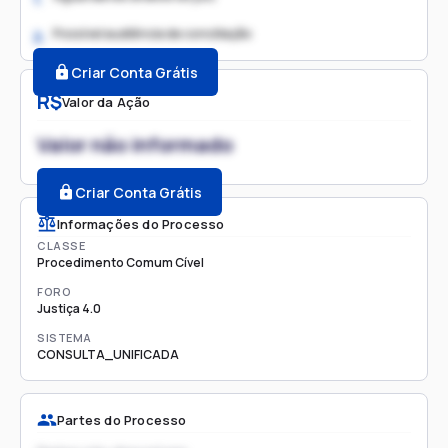
Possível audiência de conciliação
2.
Criar Conta Grátis
R$
Valor da Ação
Valor não informado
Criar Conta Grátis
Informações do Processo
CLASSE
Procedimento Comum Cível
FORO
Justiça 4.0
SISTEMA
CONSULTA_UNIFICADA
Partes do Processo