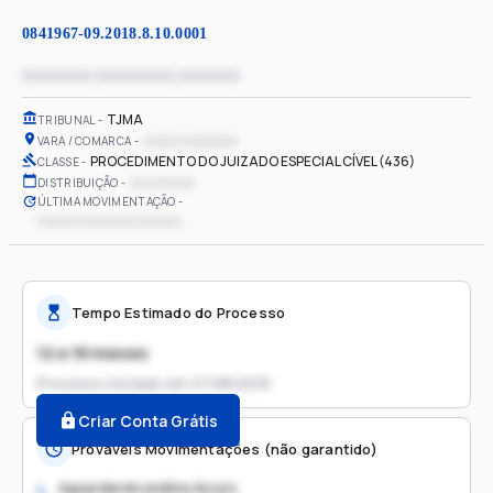
0841967-09.2018.8.10.0001
xxxxxxxx xxxxxxxxx xxxxxxx
TJMA
TRIBUNAL
xxxxxx xxxxxxxx
VARA / COMARCA
PROCEDIMENTO DO JUIZADO ESPECIAL CÍVEL (436)
CLASSE
xx/xx/xxxx
DISTRIBUIÇÃO
ÚLTIMA MOVIMENTAÇÃO
xxxxxx xxxxxxxx xxxxxxx
Tempo Estimado do Processo
12 a 18 meses
Processo iniciado em
27/08/2018
Criar Conta Grátis
Prováveis Movimentações (não garantido)
Aguardando análise do juiz
1.