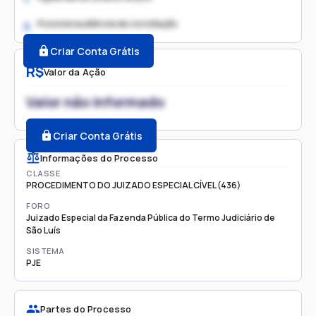
Possível audiência de conciliação
2.
Criar Conta Grátis
R$
Valor da Ação
Valor não informado
Criar Conta Grátis
Informações do Processo
CLASSE
PROCEDIMENTO DO JUIZADO ESPECIAL CÍVEL (436)
FORO
Juizado Especial da Fazenda Pública do Termo Judiciário de
São Luís
SISTEMA
PJE
Partes do Processo