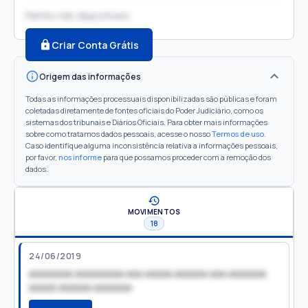
Partes não disponíveis
Criar Conta Grátis
Origem das informações
Todas as informações processuais disponibilizadas são públicas e foram
coletadas diretamente de fontes oficiais do Poder Judiciário, como os
sistemas dos tribunais e Diários Oficiais. Para obter mais informações
sobre como tratamos dados pessoais, acesse o nosso
Termos de uso
.
Caso identifique alguma inconsistência relativa a informações pessoais,
por favor,
nos informe
para que possamos proceder com a remoção dos
dados.
MOVIMENTOS
18
24/06/2019
xxxxxxxx xxxxxxxxx xxx xxxxx xxxxxx xxx xxxxxxx
xxxxx xxxxxx xxxxxxx