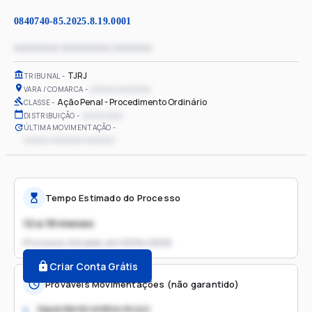
0840740-85.2025.8.19.0001
xxxxxxxx xxxxxxxxx xxxxxxx
TJRJ
TRIBUNAL
xxxxxx xxxxxxxx
VARA / COMARCA
Ação Penal - Procedimento Ordinário
CLASSE
xx/xx/xxxx
DISTRIBUIÇÃO
ÚLTIMA MOVIMENTAÇÃO
xxxxxx xxxxxxxx xxxxxxx
Tempo Estimado do Processo
12 a 18 meses
Processo iniciado em
03/04/2025
Criar Conta Grátis
Prováveis Movimentações (não garantido)
Aguardando análise do juiz
1.