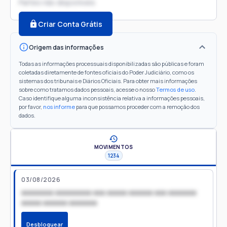
Partes não disponíveis
Criar Conta Grátis
Origem das informações
Todas as informações processuais disponibilizadas são públicas e foram
coletadas diretamente de fontes oficiais do Poder Judiciário, como os
sistemas dos tribunais e Diários Oficiais. Para obter mais informações
sobre como tratamos dados pessoais, acesse o nosso
Termos de uso
.
Caso identifique alguma inconsistência relativa a informações pessoais,
por favor,
nos informe
para que possamos proceder com a remoção dos
dados.
MOVIMENTOS
1234
03/08/2026
xxxxxxxx xxxxxxxxx xxx xxxxx xxxxxx xxx xxxxxxx
xxxxx xxxxxx xxxxxxx
Desbloquear