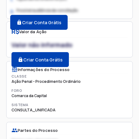
Possível audiência de conciliação
2.
Criar Conta Grátis
R$
Valor da Ação
Valor não informado
Criar Conta Grátis
Informações do Processo
CLASSE
Ação Penal - Procedimento Ordinário
FORO
Comarca da Capital
SISTEMA
CONSULTA_UNIFICADA
Partes do Processo