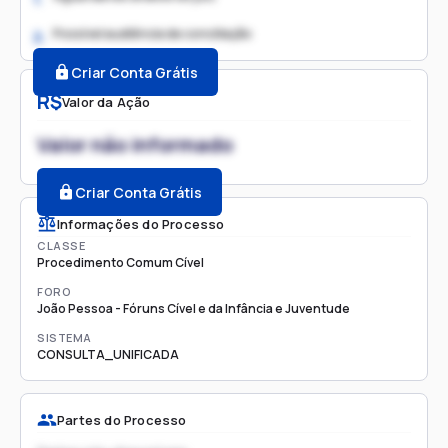
Possível audiência de conciliação
2.
Criar Conta Grátis
R$
Valor da Ação
Valor não informado
Criar Conta Grátis
Informações do Processo
CLASSE
Procedimento Comum Cível
FORO
João Pessoa - Fóruns Cível e da Infância e Juventude
SISTEMA
CONSULTA_UNIFICADA
Partes do Processo