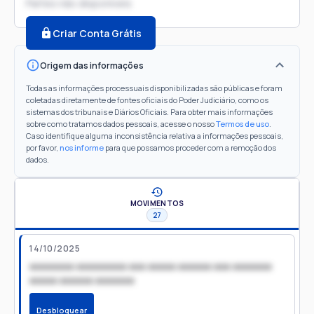
Partes não disponíveis
Criar Conta Grátis
Origem das informações
Todas as informações processuais disponibilizadas são públicas e foram
coletadas diretamente de fontes oficiais do Poder Judiciário, como os
sistemas dos tribunais e Diários Oficiais. Para obter mais informações
sobre como tratamos dados pessoais, acesse o nosso
Termos de uso
.
Caso identifique alguma inconsistência relativa a informações pessoais,
por favor,
nos informe
para que possamos proceder com a remoção dos
dados.
MOVIMENTOS
27
14/10/2025
xxxxxxxx xxxxxxxxx xxx xxxxx xxxxxx xxx xxxxxxx
xxxxx xxxxxx xxxxxxx
Desbloquear