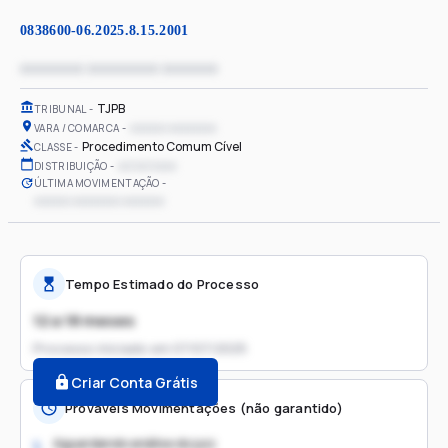
0838600-06.2025.8.15.2001
xxxxxxxx xxxxxxxxx xxxxxxx
TJPB
TRIBUNAL
xxxxxx xxxxxxxx
VARA / COMARCA
Procedimento Comum Cível
CLASSE
xx/xx/xxxx
DISTRIBUIÇÃO
ÚLTIMA MOVIMENTAÇÃO
xxxxxx xxxxxxxx xxxxxxx
Tempo Estimado do Processo
12 a 18 meses
Processo iniciado em
07/07/2025
Criar Conta Grátis
Prováveis Movimentações (não garantido)
Aguardando análise do juiz
1.