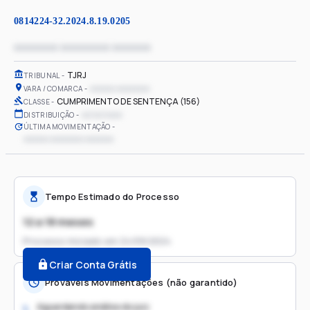
0814224-32.2024.8.19.0205
xxxxxxxx xxxxxxxxx xxxxxxx
TJRJ
TRIBUNAL
xxxxxx xxxxxxxx
VARA / COMARCA
CUMPRIMENTO DE SENTENÇA (156)
CLASSE
xx/xx/xxxx
DISTRIBUIÇÃO
ÚLTIMA MOVIMENTAÇÃO
xxxxxx xxxxxxxx xxxxxxx
Tempo Estimado do Processo
12 a 18 meses
Processo iniciado em
24/09/2024
Criar Conta Grátis
Prováveis Movimentações (não garantido)
Aguardando análise do juiz
1.