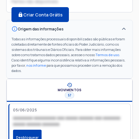
Partes não disponíveis
Criar Conta Grátis
Origem das informações
Todas as informações processuais disponibilizadas são públicas e foram
coletadas diretamente de fontes oficiais do Poder Judiciário, como os
sistemas dos tribunais e Diários Oficiais. Para obter mais informações
sobre como tratamos dados pessoais, acesse o nosso
Termos de uso
.
Caso identifique alguma inconsistência relativa a informações pessoais,
por favor,
nos informe
para que possamos proceder com a remoção dos
dados.
MOVIMENTOS
57
05/06/2025
xxxxxxxx xxxxxxxxx xxx xxxxx xxxxxx xxx xxxxxxx
xxxxx xxxxxx xxxxxxx
Desbloquear