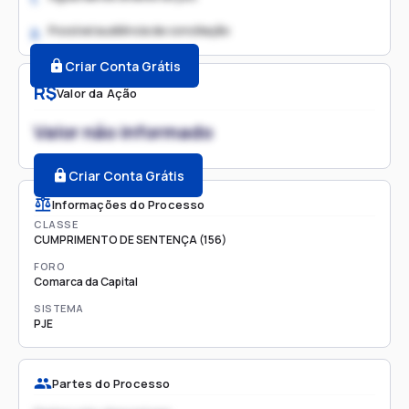
Possível audiência de conciliação
2.
Criar Conta Grátis
R$
Valor da Ação
Valor não informado
Criar Conta Grátis
Informações do Processo
CLASSE
CUMPRIMENTO DE SENTENÇA (156)
FORO
Comarca da Capital
SISTEMA
PJE
Partes do Processo