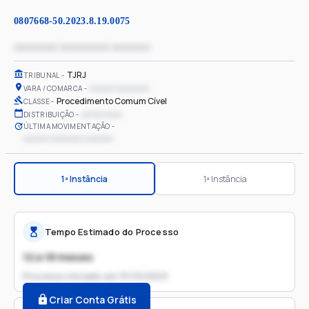
0807668-50.2023.8.19.0075
xxxxxxxx xxxxxxxxx xxxxxxx
TJRJ
TRIBUNAL
xxxxxx xxxxxxxx
VARA / COMARCA
Procedimento Comum Cível
CLASSE
xx/xx/xxxx
DISTRIBUIÇÃO
ÚLTIMA MOVIMENTAÇÃO
xxxxxx xxxxxxxx xxxxxxx
1ª Instância
1ª Instância
Tempo Estimado do Processo
12 a 18 meses
Processo iniciado em
31/10/2023
Criar Conta Grátis