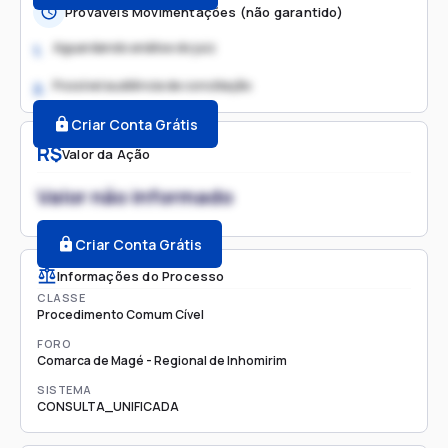
Prováveis Movimentações (não garantido)
Aguardando análise do juiz
1.
Possível audiência de conciliação
2.
Criar Conta Grátis
R$
Valor da Ação
Valor não informado
Criar Conta Grátis
Informações do Processo
CLASSE
Procedimento Comum Cível
FORO
Comarca de Magé - Regional de Inhomirim
SISTEMA
CONSULTA_UNIFICADA