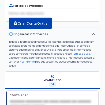
Partes do Processo
Partes não disponíveis
Criar Conta Grátis
Origem das informações
Todas as informações processuais disponibilizadas são públicas e foram
coletadas diretamente de fontes oficiais do Poder Judiciário, como os
sistemas dos tribunais e Diários Oficiais. Para obter mais informações
sobre como tratamos dados pessoais, acesse o nosso
Termos de uso
.
Caso identifique alguma inconsistência relativa a informações pessoais,
por favor,
nos informe
para que possamos proceder com a remoção dos
dados.
MOVIMENTOS
53
26/02/2026
xxxxxxxx xxxxxxxxx xxx xxxxx xxxxxx xxx xxxxxxx