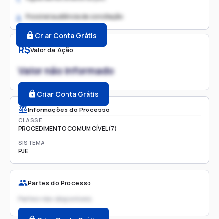
Possível audiência de conciliação
2.
Criar Conta Grátis
R$
Valor da Ação
Valor não informado
Criar Conta Grátis
Informações do Processo
CLASSE
PROCEDIMENTO COMUM CÍVEL (7)
SISTEMA
PJE
Partes do Processo
Partes não disponíveis