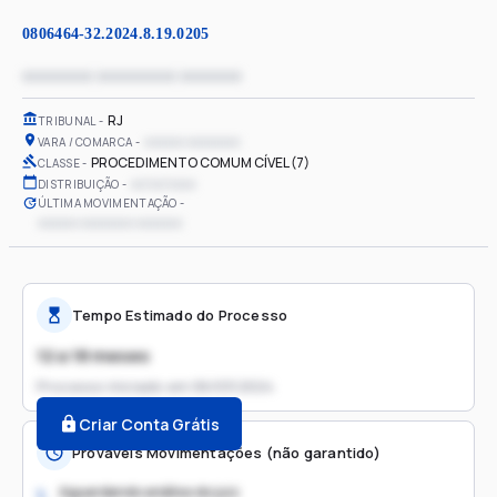
0806464-32.2024.8.19.0205
xxxxxxxx xxxxxxxxx xxxxxxx
RJ
TRIBUNAL
xxxxxx xxxxxxxx
VARA / COMARCA
PROCEDIMENTO COMUM CÍVEL (7)
CLASSE
xx/xx/xxxx
DISTRIBUIÇÃO
ÚLTIMA MOVIMENTAÇÃO
xxxxxx xxxxxxxx xxxxxxx
Tempo Estimado do Processo
12 a 18 meses
Processo iniciado em
06/03/2024
Criar Conta Grátis
Prováveis Movimentações (não garantido)
Aguardando análise do juiz
1.