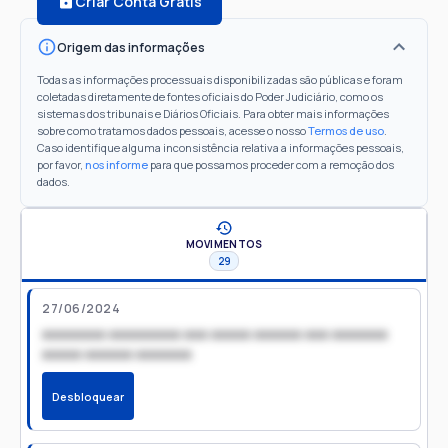
Criar Conta Grátis
Origem das informações
Todas as informações processuais disponibilizadas são públicas e foram
coletadas diretamente de fontes oficiais do Poder Judiciário, como os
sistemas dos tribunais e Diários Oficiais. Para obter mais informações
sobre como tratamos dados pessoais, acesse o nosso
Termos de uso
.
Caso identifique alguma inconsistência relativa a informações pessoais,
por favor,
nos informe
para que possamos proceder com a remoção dos
dados.
MOVIMENTOS
29
27/06/2024
xxxxxxxx xxxxxxxxx xxx xxxxx xxxxxx xxx xxxxxxx
xxxxx xxxxxx xxxxxxx
Desbloquear