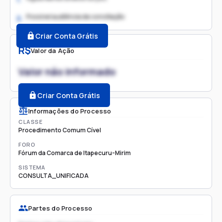
Possível audiência de conciliação
2.
Criar Conta Grátis
R$
Valor da Ação
Valor não informado
Criar Conta Grátis
Informações do Processo
CLASSE
Procedimento Comum Cível
FORO
Fórum da Comarca de Itapecuru-Mirim
SISTEMA
CONSULTA_UNIFICADA
Partes do Processo