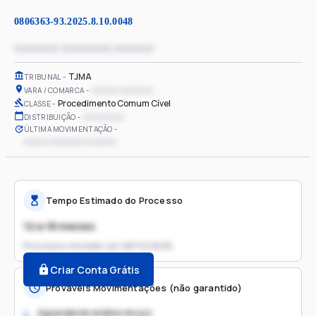
0806363-93.2025.8.10.0048
xxxxxxxx xxxxxxxxx xxxxxxx
TJMA
TRIBUNAL
xxxxxx xxxxxxxx
VARA / COMARCA
Procedimento Comum Cível
CLASSE
xx/xx/xxxx
DISTRIBUIÇÃO
ÚLTIMA MOVIMENTAÇÃO
xxxxxx xxxxxxxx xxxxxxx
Tempo Estimado do Processo
12 a 18 meses
Processo iniciado em
08/12/2025
Criar Conta Grátis
Prováveis Movimentações (não garantido)
Aguardando análise do juiz
1.