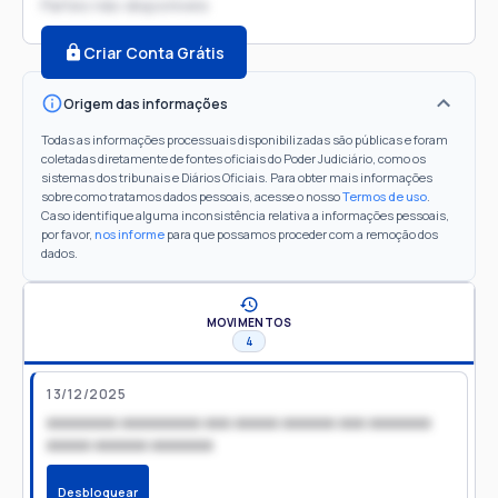
Partes não disponíveis
Criar Conta Grátis
Origem das informações
Todas as informações processuais disponibilizadas são públicas e foram
coletadas diretamente de fontes oficiais do Poder Judiciário, como os
sistemas dos tribunais e Diários Oficiais. Para obter mais informações
sobre como tratamos dados pessoais, acesse o nosso
Termos de uso
.
Caso identifique alguma inconsistência relativa a informações pessoais,
por favor,
nos informe
para que possamos proceder com a remoção dos
dados.
MOVIMENTOS
4
13/12/2025
xxxxxxxx xxxxxxxxx xxx xxxxx xxxxxx xxx xxxxxxx
xxxxx xxxxxx xxxxxxx
Desbloquear