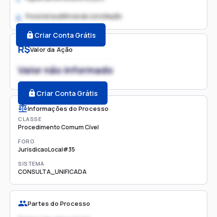
Possível audiência de conciliação
2.
Criar Conta Grátis
R$
Valor da Ação
Valor não informado
Criar Conta Grátis
Informações do Processo
CLASSE
Procedimento Comum Cível
FORO
JurisdicaoLocal#35
SISTEMA
CONSULTA_UNIFICADA
Partes do Processo