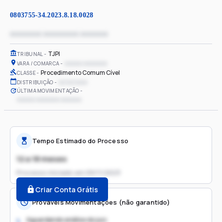
0803755-34.2023.8.18.0028
xxxxxxxx xxxxxxxxx xxxxxxx
TJPI
TRIBUNAL
xxxxxx xxxxxxxx
VARA / COMARCA
Procedimento Comum Cível
CLASSE
xx/xx/xxxx
DISTRIBUIÇÃO
ÚLTIMA MOVIMENTAÇÃO
xxxxxx xxxxxxxx xxxxxxx
Tempo Estimado do Processo
12 a 18 meses
Processo iniciado em
09/11/2023
Criar Conta Grátis
Prováveis Movimentações (não garantido)
Aguardando análise do juiz
1.