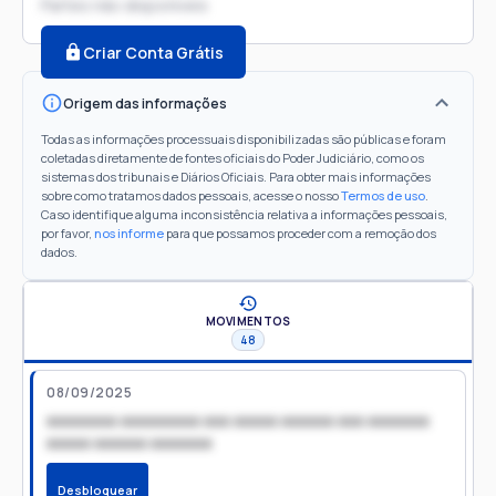
Partes não disponíveis
Criar Conta Grátis
Origem das informações
Todas as informações processuais disponibilizadas são públicas e foram
coletadas diretamente de fontes oficiais do Poder Judiciário, como os
sistemas dos tribunais e Diários Oficiais. Para obter mais informações
sobre como tratamos dados pessoais, acesse o nosso
Termos de uso
.
Caso identifique alguma inconsistência relativa a informações pessoais,
por favor,
nos informe
para que possamos proceder com a remoção dos
dados.
MOVIMENTOS
48
08/09/2025
xxxxxxxx xxxxxxxxx xxx xxxxx xxxxxx xxx xxxxxxx
xxxxx xxxxxx xxxxxxx
Desbloquear