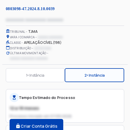
0803098-47.2024.8.10.0039
xxxxxxxx xxxxxxxxx xxxxxxx
TJMA
TRIBUNAL
xxxxxx xxxxxxxx
VARA / COMARCA
APELAÇÃO CÍVEL (198)
CLASSE
xx/xx/xxxx
DISTRIBUIÇÃO
ÚLTIMA MOVIMENTAÇÃO
xxxxxx xxxxxxxx xxxxxxx
1ª Instância
2ª Instância
Tempo Estimado do Processo
12 a 18 meses
Processo iniciado em
07/05/2026
Criar Conta Grátis