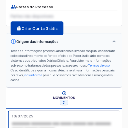
Partes do Processo
Partes não disponíveis
Criar Conta Grátis
Origem das informações
Todas as informações processuais disponibilizadas são públicas e foram
coletadas diretamente de fontes oficiais do Poder Judiciário, como os
sistemas dos tribunais e Diários Oficiais. Para obter mais informações
sobre como tratamos dados pessoais, acesse o nosso
Termos de uso
.
Caso identifique alguma inconsistência relativa a informações pessoais,
por favor,
nos informe
para que possamos proceder com a remoção dos
dados.
MOVIMENTOS
21
10/07/2025
xxxxxxxx xxxxxxxxx xxx xxxxx xxxxxx xxx xxxxxxx