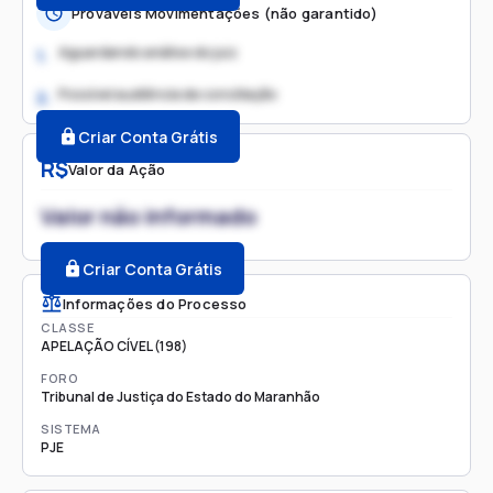
Prováveis Movimentações (não garantido)
Aguardando análise do juiz
1.
Possível audiência de conciliação
2.
Criar Conta Grátis
R$
Valor da Ação
Valor não informado
Criar Conta Grátis
Informações do Processo
CLASSE
APELAÇÃO CÍVEL (198)
FORO
Tribunal de Justiça do Estado do Maranhão
SISTEMA
PJE