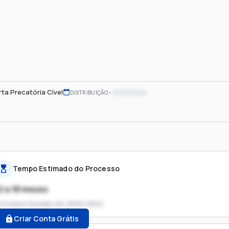
ta Precatória Cível
xx/xx/xxxx
DISTRIBUIÇÃO
Tempo Estimado do Processo
2 a 18 meses
rocesso iniciado em
29/04/2024
Criar Conta Grátis