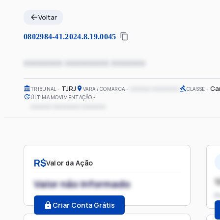
Voltar
0802984-41.2024.8.19.0045
xxxxxxxx xxxxxxxxx xxxxxxx
TJRJ
xxxxxx xxxxxxxx
Car
TRIBUNAL
VARA / COMARCA
CLASSE
ÚLTIMA MOVIMENTAÇÃO
xxxxxx xxxxxxxx xxxxxxx
R$
Valor da Ação
1
Valor não informado
P
Criar Conta Grátis