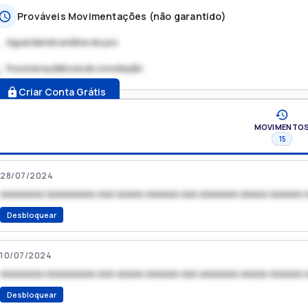
Prováveis Movimentações (não garantido)
Aguardando análise do juiz
Possível audiência de conciliação
.
Criar Conta Grátis
MOVIMENTO
15
28/07/2024
xxxxxxxx xxxxxxxxx xxx xxxxx xxxxxx xxx xxxxxxx xxxxx xxxxxx 
Desbloquear
10/07/2024
xxxxxxxx xxxxxxxxx xxx xxxxx xxxxxx xxx xxxxxxx xxxxx xxxxxx 
Desbloquear