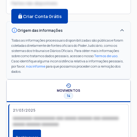
Partes não disponíveis
Criar Conta Grátis
Origem das informações
Todas as informações processuais disponibilizadas são públicas e foram
coletadas diretamente de fontes oficiais do Poder Judiciário, como os
sistemas dos tribunais e Diários Oficiais. Para obter mais informações
sobre como tratamos dados pessoais, acesse o nosso
Termos de uso
.
Caso identifique alguma inconsistência relativa a informações pessoais,
por favor,
nos informe
para que possamos proceder com a remoção dos
dados.
MOVIMENTOS
14
21/03/2025
xxxxxxxx xxxxxxxxx xxx xxxxx xxxxxx xxx xxxxxxx
xxxxx xxxxxx xxxxxxx