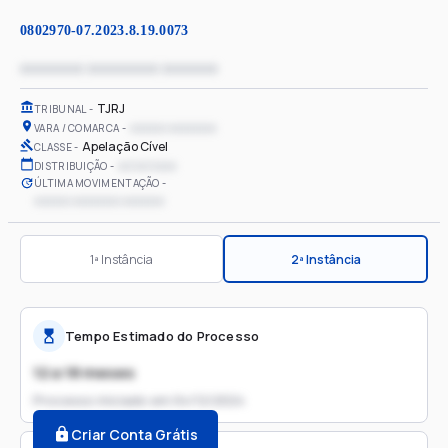
0802970-07.2023.8.19.0073
xxxxxxxx xxxxxxxxx xxxxxxx
TJRJ
TRIBUNAL
xxxxxx xxxxxxxx
VARA / COMARCA
Apelação Cível
CLASSE
xx/xx/xxxx
DISTRIBUIÇÃO
ÚLTIMA MOVIMENTAÇÃO
xxxxxx xxxxxxxx xxxxxxx
1ª Instância
2ª Instância
Tempo Estimado do Processo
12 a 18 meses
Processo iniciado em
04/12/2024
Criar Conta Grátis