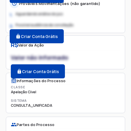
Prováveis Movimentações (não garantido)
Aguardando análise do juiz
1.
Possível audiência de conciliação
2.
Criar Conta Grátis
R$
Valor da Ação
Valor não informado
Criar Conta Grátis
Informações do Processo
CLASSE
Apelação Cível
SISTEMA
CONSULTA_UNIFICADA
Partes do Processo