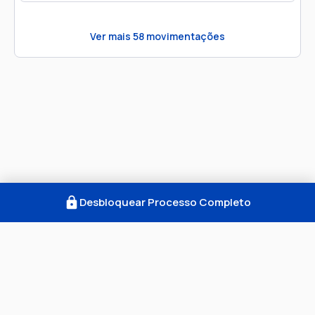
Ver mais
58
movimentações
Desbloquear Processo Completo
Como Funciona
FAQ
Notícias
Termos
Privacidade