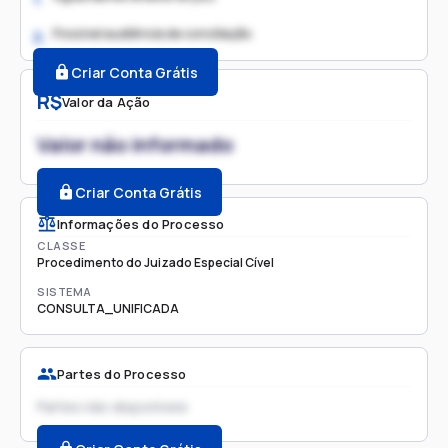
Possível audiência de conciliação
2.
Criar Conta Grátis
R$
Valor da Ação
Valor não informado
Criar Conta Grátis
Informações do Processo
CLASSE
Procedimento do Juizado Especial Cível
SISTEMA
CONSULTA_UNIFICADA
Partes do Processo
Partes não disponíveis