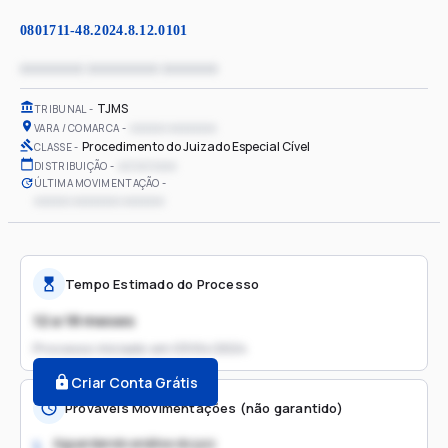
0801711-48.2024.8.12.0101
xxxxxxxx xxxxxxxxx xxxxxxx
TJMS
TRIBUNAL
xxxxxx xxxxxxxx
VARA / COMARCA
Procedimento do Juizado Especial Cível
CLASSE
xx/xx/xxxx
DISTRIBUIÇÃO
ÚLTIMA MOVIMENTAÇÃO
xxxxxx xxxxxxxx xxxxxxx
Tempo Estimado do Processo
12 a 18 meses
Processo iniciado em
03/04/2024
Criar Conta Grátis
Prováveis Movimentações (não garantido)
Aguardando análise do juiz
1.