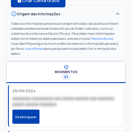
Criar Conta Grátis
Origem das informações
Todas as informações processuais disponibilizadas são públicas e foram
coletadas diretamente de fontes oficiais do Poder Judiciário, como os
sistemas dos tribunais e Diários Oficiais. Para obter mais informações
sobre como tratamos dados pessoais, acesse o nosso
Termos de uso
.
Caso identifique alguma inconsistência relativa a informações pessoais,
por favor,
nos informe
para que possamos proceder com a remoção dos
dados.
MOVIMENTOS
63
26/09/2024
xxxxxxxx xxxxxxxxx xxx xxxxx xxxxxx xxx xxxxxxx
xxxxx xxxxxx xxxxxxx
Desbloquear