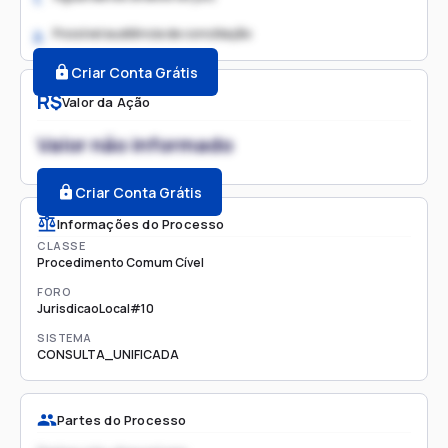
Possível audiência de conciliação
2.
Criar Conta Grátis
R$
Valor da Ação
Valor não informado
Criar Conta Grátis
Informações do Processo
CLASSE
Procedimento Comum Cível
FORO
JurisdicaoLocal#10
SISTEMA
CONSULTA_UNIFICADA
Partes do Processo