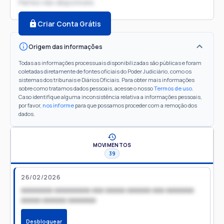
Partes não disponíveis
Criar Conta Grátis
Origem das informações
Todas as informações processuais disponibilizadas são públicas e foram
coletadas diretamente de fontes oficiais do Poder Judiciário, como os
sistemas dos tribunais e Diários Oficiais. Para obter mais informações
sobre como tratamos dados pessoais, acesse o nosso
Termos de uso
.
Caso identifique alguma inconsistência relativa a informações pessoais,
por favor,
nos informe
para que possamos proceder com a remoção dos
dados.
MOVIMENTOS
39
26/02/2026
xxxxxxxx xxxxxxxxx xxx xxxxx xxxxxx xxx xxxxxxx
xxxxx xxxxxx xxxxxxx
Desbloquear