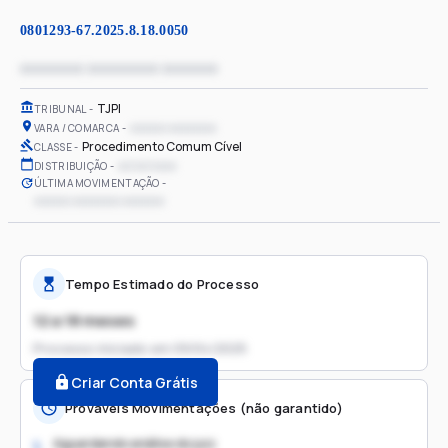
0801293-67.2025.8.18.0050
xxxxxxxx xxxxxxxxx xxxxxxx
TJPI
TRIBUNAL
xxxxxx xxxxxxxx
VARA / COMARCA
Procedimento Comum Cível
CLASSE
xx/xx/xxxx
DISTRIBUIÇÃO
ÚLTIMA MOVIMENTAÇÃO
xxxxxx xxxxxxxx xxxxxxx
Tempo Estimado do Processo
12 a 18 meses
Processo iniciado em
09/04/2025
Criar Conta Grátis
Prováveis Movimentações (não garantido)
Aguardando análise do juiz
1.