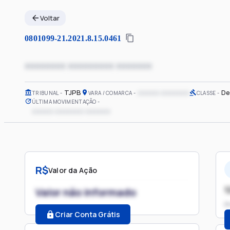
Voltar
0801099-21.2021.8.15.0461
xxxxxxxx xxxxxxxxx xxxxxxx
TJPB
xxxxxx xxxxxxxx
De
TRIBUNAL
VARA / COMARCA
CLASSE
ÚLTIMA MOVIMENTAÇÃO
xxxxxx xxxxxxxx xxxxxxx
R$
Valor da Ação
1
Valor não informado
P
Criar Conta Grátis