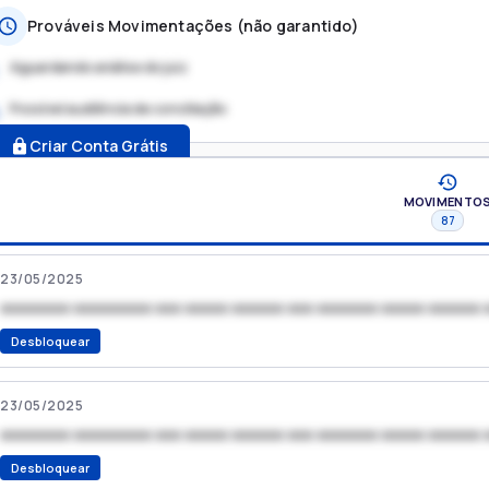
Prováveis Movimentações (não garantido)
Aguardando análise do juiz
Possível audiência de conciliação
.
Criar Conta Grátis
MOVIMENTO
87
23/05/2025
xxxxxxxx xxxxxxxxx xxx xxxxx xxxxxx xxx xxxxxxx xxxxx xxxxxx 
Desbloquear
23/05/2025
xxxxxxxx xxxxxxxxx xxx xxxxx xxxxxx xxx xxxxxxx xxxxx xxxxxx 
Desbloquear