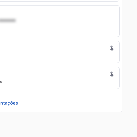
xxxxxxx
s
ntações